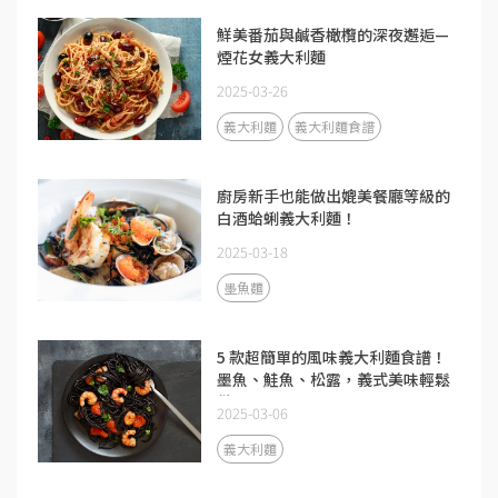
鮮美番茄與鹹香橄欖的深夜邂逅—
煙花女義大利麵
2025-03-26
義大利麵
義大利麵食譜
廚房新手也能做出媲美餐廳等級的
白酒蛤蜊義大利麵！
2025-03-18
墨魚麵
5 款超簡單的風味義大利麵食譜！
墨魚、鮭魚、松露，義式美味輕鬆
做
2025-03-06
義大利麵