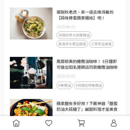
擺脫秋老虎，來一道去燥消暑的
【蒜味蜂蜜蘋果雞絲】吧！
2023-09-15
特級初榨大蒜橄欖油
黃香草木樨生蜂蜜
三葉草生蜂蜜
風靡歐美的橄欖油咖啡！ 3分鐘即
可做出知名連鎖店同款橄欖油咖啡
2023-07-05
#橄欖油
#特級初榨橄欖油
蘋果醋有多好用？下飯神器「醋蜜
奶油大蒜雞丁」鹹甜料理才是美食
王道！
2023-07-04