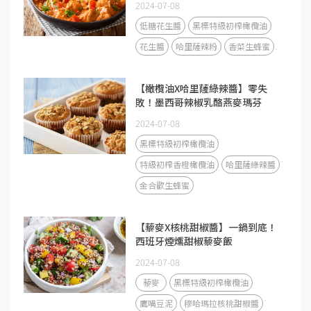
2024-07-08
低糖花生醬
黑標特級初榨橄欖油
花生醬
哈里薩辣粉
香菜生蜂蜜
【橄欖油X哈里薩綠辣醬】零失
敗！墨西哥辣椒乳酪燕麥瑪芬
2024-07-08
黑標特級初榨橄欖油
特級初榨香橙橄欖油
哈里薩綠辣醬
金合歡生蜂蜜
【藜麥X核桃甜椒醬】一鍋到底！
西班牙煙燻甜椒藜麥飯
2024-07-08
藜麥
黑標特級初榨橄欖油
鷹嘴豆泥
穆哈瑪拉核桃甜椒醬