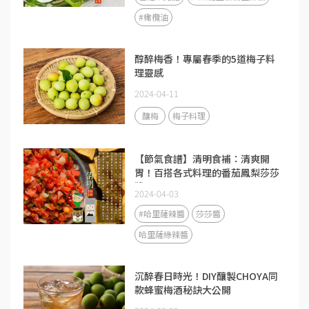
#橄欖油
醇醉梅香！專屬春季的5道梅子料
理靈感
2024-04-11
釀梅
梅子料理
【節氣食譜】清明食補：清爽開
胃！百搭各式料理的番茄鳳梨莎莎
醬
2024-04-03
#哈里薩辣醬
莎莎醬
哈里薩綠辣醬
沉醉春日時光！DIY釀製CHOYA同
款蜂蜜梅酒秘訣大公開