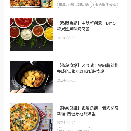
黑標特級初榨橄欖油
金合歡生蜂蜜
【私藏食譜】中秋新創意！DIY 5
款異國風味烤肉醬
2024-08-30
【私藏食譜】必收藏！零廚藝就能
完成的5道氣炸鍋低脂食譜
2024-08-28
【節氣食譜】處暑食補：義式家常
料理-西班牙地瓜烘蛋
2024-08-21
黑標特級初榨橄欖油