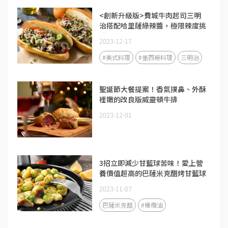
<創新升級版>費城牛肉起司三明
治搭配哈里薩綠辣醬，極限辣度挑
戰！
2023-12-17
#美式料理
#墨西哥料理
三明治
聖誕節大餐提案！香氣撲鼻、外酥
裡嫩的改良版威靈頓牛排
2023-12-01
3招立即減少甘藍球苦味！愛上營
養價值超高的巴薩米克醋烤甘藍球
2023-11-07
巴薩米克醋
#橄欖油