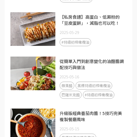
【私房食譜】高蛋白、低澱粉的
「豆皮蛋餅」，減脂也可以吃！
2025-05-29
#特級初榨橄欖油
從簡單入門到創意變化的油醋醬調
配技巧與做法
2025-05-16
蘋果醋
黑標特級初榨橄欖油
巴薩米克醋
#特級初榨橄欖油
升級版經典番茄肉醬！5技巧完美
複製餐廳風味
2025-05-15