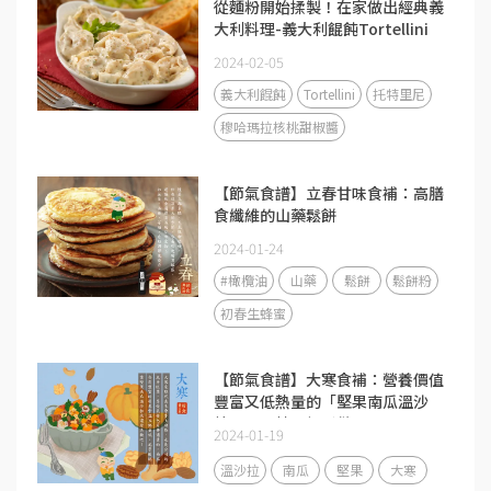
從麵粉開始揉製！在家做出經典義
大利料理-義大利餛飩Tortellini
2024-02-05
義大利餛飩
Tortellini
托特里尼
穆哈瑪拉核桃甜椒醬
【節氣食譜】立春甘味食補：高膳
食纖維的山藥鬆餅
2024-01-24
#橄欖油
山藥
鬆餅
鬆餅粉
初春生蜂蜜
【節氣食譜】大寒食補：營養價值
豐富又低熱量的「堅果南瓜溫沙
拉」，零技巧輕鬆做！
2024-01-19
溫沙拉
南瓜
堅果
大寒