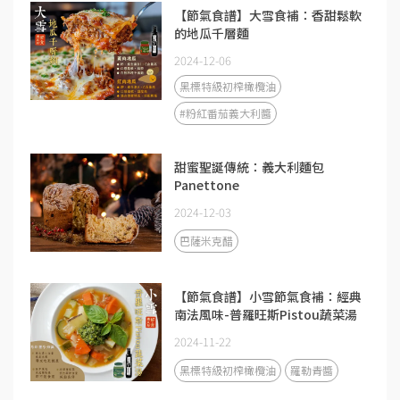
【節氣食譜】大雪食補：香甜鬆軟
的地瓜千層麵
2024-12-06
黑標特級初榨橄欖油
#粉紅番茄義大利醬
甜蜜聖誕傳統：義大利麵包
Panettone
2024-12-03
巴薩米克醋
【節氣食譜】小雪節氣食補：經典
南法風味-普羅旺斯Pistou蔬菜湯
2024-11-22
黑標特級初榨橄欖油
羅勒青醬