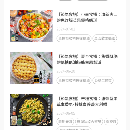
【節氣食譜】小暑食補：清新爽口
的免炸版芒果優格蝦球
2024-07-03
黑標特級初榨橄欖油
金合歡生蜂蜜
【節氣食譜】夏至食補：焦香酥脆
的低糖低油版蜂蜜鳳梨派
2024-06-20
黑標特級初榨橄欖油
香菜生蜂蜜
【節氣食譜】芒種食補：濃郁堅果
草本香氣-核桃青醬義大利麵
2024-06-05
羅勒青醬
無調味綜合堅果
螺旋麵