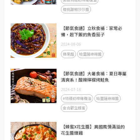
櫻桃甜椒莎莎醬
【節氣食譜】立秋食補：家常必
備，超下飯的魚香茄子
2024-08-06
蘋果醋
哈里薩綠辣醬
【節氣食譜】大暑食補：夏日專屬
清爽系！酸辣檸檬烤鮭魚
2024-07-18
#特級初榨橄欖油
哈里薩綠辣醬
金合歡生蜂蜜
【蜂蜜X花生醬】異國風情滿溢的
花生醬燉雞