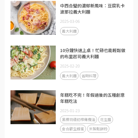
中西合璧的濃郁新風味：豆腐乳卡
波那拉義大利麵
2025-03-06
義大利麵
10分鐘快速上桌！忙碌也能輕鬆做
的布里起司義大利麵
2025-02-20
義大利麵
省時料理
年糕吃不完！年假過後的五種創意
年糕吃法
2025-01-23
黑標特級初榨橄欖油
花生醬
金合歡生蜂蜜
米製鬆餅粉