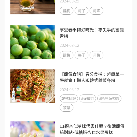
2024-03-29
釀梅
梅子
梅酒
享受春季梅好時光！零失手的蜜釀
青梅
2024-03-12
釀梅
梅子
青梅
【節氣食譜】春分食補：超簡單一
學就會！懶人版韓式雜菜冬粉
2024-03-12
韓式料理
#橄欖油
#哈里薩辣醬
菠菜
11顆杏仁糖球代表什麼？復活節傳
統甜點-低糖版杏仁水果蛋糕