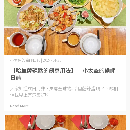
小太監的偷師日誌 | 2024-04-23
【哈里薩辣醬的創意用法】---小太監的偷師
日誌
大家知道來自北非，風靡全球的#哈里薩辣醬 嗎？不敢相
信世界上有這麼好吃⋯
Read More