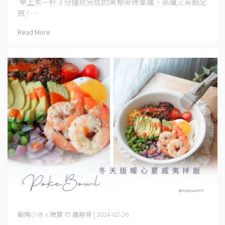
早上來一杯 3 分鐘就完成的黑藜麥綠拿鐵，高纖又有飽足
感 ! ⋯
Read More
靚媽小冰 x 跩寶 の 趣瘦身 | 2024-02-26