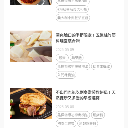
黑標特級初榨橄欖油
#粉紅番茄義大利醬
義大利小麥胚芽直麵
清爽脆口的季節限定！五道桂竹筍
料理靈感合輯
2025-05-09
藜麥
蘋果醋
黑標特級初榨橄欖油
初春生蜂蜜
入門橄欖油
不出門也能吃到麥當勞鬆餅堡！天
然健康又多變的早餐選擇
2025-05-08
黑標特級初榨橄欖油
鬆餅粉
初春生蜂蜜
米製鬆餅粉