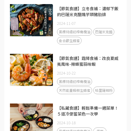
【節氣食譜】立冬食補：濃郁下飯
的巴薩米克醋燒芋頭豬肋排
2024-11-07
黑標特級初榨橄欖油
巴薩米克醋
金合歡生蜂蜜
【節氣食譜】霜降食補：改良夏威
夷風味-辣蜂蜜蒜味蝦
2024-10-22
黑標特級初榨橄欖油
天然能量椴樹生蜂蜜
哈里薩辣粉
【私藏食譜】輕鬆準備一週菜單！
５道冷便當菜色一次學
2024-10-18