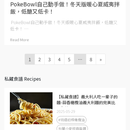
​PokeBowl自己動手做！冬天版暖心夏威夷拌
飯，低醣又低卡！
​PokeBowl自己動手做！冬天版暖心夏威夷拌飯，低醣又
低卡！ ⋯
Read More
1
2
3
4
5
…
8
»
私藏食譜 Recipes
【私藏食譜】義大利人吃一輩子的
麵-蒜香橄欖油義大利麵的完美比
例與技巧
2025-05-29
#特級初榨橄欖油
杜蘭小麥經典扁麵