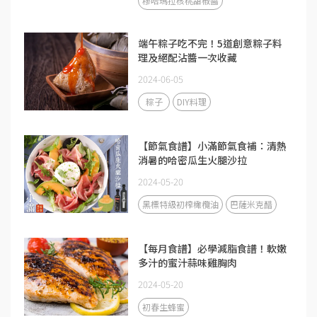
穆哈瑪拉核桃甜椒醬
端午粽子吃不完！5道創意粽子料
理及絕配沾醬一次收藏
2024-06-05
粽子
DIY料理
【節氣食譜】小滿節氣食補：清熱
消暑的哈密瓜生火腿沙拉
2024-05-20
黑標特級初榨橄欖油
巴薩米克醋
【每月食譜】必學減脂食譜！軟嫩
多汁的蜜汁蒜味雞胸肉
2024-05-20
初春生蜂蜜