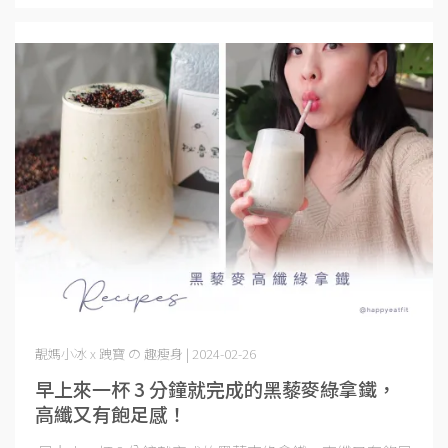
靚媽小冰 x 跩寶 の 趣瘦身 | 2024-02-26
早上來一杯 3 分鐘就完成的黑藜麥綠拿鐵，
高纖又有飽足感！