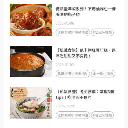
低熱量年菜系列！不用油炸也一樣
美味的獅子頭
2025-01-06
黑標特級初榨橄欖油
#哈里薩辣醬
【私藏食譜】低卡烤紅豆年糕，過
年吃甜甜又不負擔！
2025-01-02
黑標特級初榨橄欖油
金合歡生蜂蜜
【節氣食譜】冬至食補：掌握3個
tips！吃湯圓不長胖
2024-12-20
黑標特級初榨橄欖油
#哈里薩辣醬