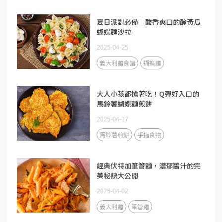
夏日派對必備｜酸香爽口的醃黃瓜
蝴蝶麵沙拉
2025-04-25
義大利麵食譜
蝴蝶麵
大人小孩都搶著吃！Q彈好入口的
馬鈴薯蝴蝶麵煎餅
2025-04-17
馬鈴薯煎餅
手指食物
經典伏特加筆管麵，濃郁醬汁的完
美秘訣大公開
2025-04-02
義大利麵
筆管麵