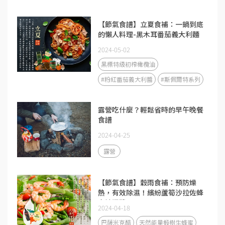
【節氣食譜】立夏食補：一鍋到底
的懶人料理-黑木耳番茄義大利麵
2024-05-02
黑標特級初榨橄欖油
#粉紅番茄義大利醬
#斯佩爾特系列
露營吃什麼？輕鬆省時的早午晚餐
食譜
2024-04-25
露營
【節氣食譜】穀雨食補：預防燥
熱，有效除濕！繽紛蘆筍沙拉佐蜂
蜜油醋醬
2024-04-18
巴薩米克醋
天然能量椴樹生蜂蜜