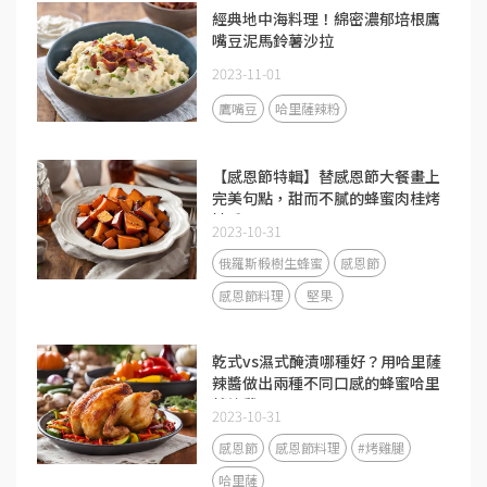
經典地中海料理！綿密濃郁培根鷹
嘴豆泥馬鈴薯沙拉
2023-11-01
鷹嘴豆
哈里薩辣粉
【感恩節特輯】替感恩節大餐畫上
完美句點，甜而不膩的蜂蜜肉桂烤
地瓜！
2023-10-31
俄羅斯椴樹生蜂蜜
感恩節
感恩節料理
堅果
乾式vs濕式醃漬哪種好？用哈里薩
辣醬做出兩種不同口感的蜂蜜哈里
薩烤雞！
2023-10-31
感恩節
感恩節料理
#烤雞腿
哈里薩