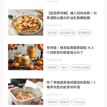
【感恩節特輯】讓人回味無窮！包
裹濃醇白醬的奶油乳酪螺旋麵
2023-10-31
感恩節
感恩節料理
斯佩爾特
免烤箱！簡易版萬聖節甜點 大人
小孩都愛的蜂蜜南瓜布丁
2023-09-28
萬聖節
南瓜
矢車菊生蜂蜜
除了單喝還能做成雞湯和甜點！5
種零失敗的創意茶料理
2023-09-23
肆食吧
唐寧茶
Twinings