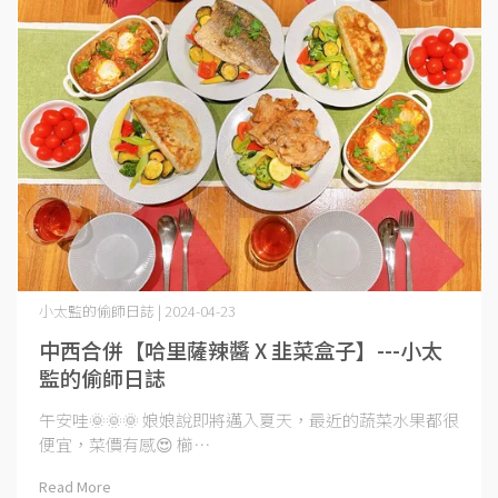
小太監的偷師日誌 | 2024-04-23
中西合併【哈里薩辣醬 X 韭菜盒子】---小太
監的偷師日誌
午安哇🌞🌞🌞 娘娘說即將邁入夏天，最近的蔬菜水果都很
便宜，菜價有感😍 櫛⋯
Read More