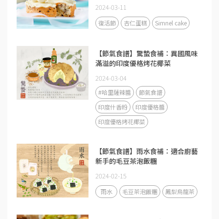
Simnel Cake
2024-03-11
復活節
杏仁蛋糕
Simnel cake
【節氣食譜】驚蟄食補：異國風味
滿溢的印度優格烤花椰菜
2024-03-04
#哈里薩辣醬
節氣食譜
印度什香粉
印度優格醬
印度優格烤花椰菜
【節氣食譜】雨水食補：適合廚藝
新手的毛豆茶泡飯糰
2024-02-15
雨水
毛豆茶泡飯糰
鳳梨烏龍茶