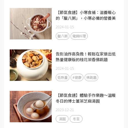
【節氣食譜】小寒食補：滋養暖心
的「臘八粥」，小寒必備的營養美
味
2024-01-15
臘八粥
電鍋料理
告別油炸高負擔！輕鬆在家做出低
熱量健康版的桂花茶香佛跳牆
2024-01-15
低熱量
#健康
佛跳牆
【節氣食譜】體驗手作樂趣～溫暖
冬日的博士薑茶芝麻湯圓
2023-12-21
湯圓
冬至