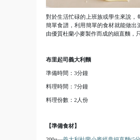
對於生活忙碌的上班族或學生來說，
簡單食譜，利用簡單的食材就能做出
由優質杜蘭小麥製作而成的細直麵，只
布里起司義大利麵
準備時間：3分鐘
料理時間：7分鐘
料理份數：2人份
【準備食材】
200g---
義大利杜蘭小麥經典細直麵(5
分