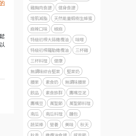
的
雞胸肉食譜
健身食譜
增肌減脂
天然能量椴樹生蜂蜜
麻辣口味
椒麻
鬆
特級初榨大蒜橄欖油
味噌
以
特級初榨羅勒橄欖油
三杯雞
三杯料理
健康
無調味綜合堅果
堅果奶
腰果
素食奶
無調味腰果
飲品
素食族群
鷹嘴豆泥
鷹嘴豆
萬聖節
萬聖節料理
南瓜
南瓜料理
麵包
蔬菜棒
營養
美味
秋天
秋季
橄欖油食譜
感恩節