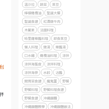
溫沙拉
蔬菜
蒸豆
檸檬橄欖油
聖誕大餐
聖誕食譜
紅酒燉牛肉
木鱉果
法國料理
哈里薩辣醬料理
即食蒸豆
懶人料理
燉湯
辣醬湯
口水雞
橄欖油料理
涼拌
涼拌海蜇皮
涼拌料理
利
涼拌海蔘
水餃
沾醬
開胃菜食譜
魔鬼蛋
野餐
野餐料理
野餐料理食譜
拌
野餐食譜
沖繩飯糰
沖繩飯糰教學
沖繩飯糰做法