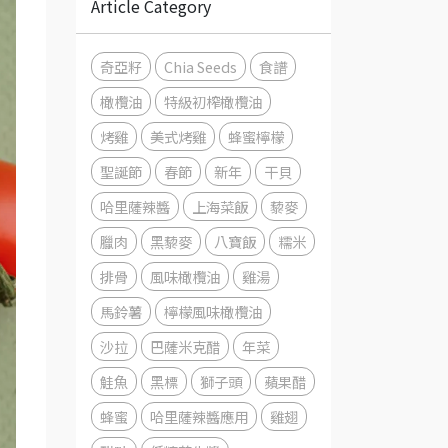
Article Category
奇亞籽
Chia Seeds
食譜
橄欖油
特級初榨橄欖油
烤雞
美式烤雞
蜂蜜檸檬
聖誕節
春節
新年
干貝
哈里薩辣醬
上海菜飯
藜麥
臘肉
黑藜麥
八寶飯
糯米
排骨
風味橄欖油
雞湯
馬鈴薯
檸檬風味橄欖油
沙拉
巴薩米克醋
年菜
鮭魚
黑標
獅子頭
蘋果醋
蜂蜜
哈里薩辣醬應用
雞翅