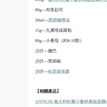
80g---
布里起司
20ml---
黑標橄欖油
15g---
九層塔或羅勒
80g---
小番茄（約8-10顆）
少許---鹽巴
少許---黑胡椒
少許---
哈里薩辣醬
【相關產品】
ANTICHI 義大利杜蘭小麥經典細直麵(