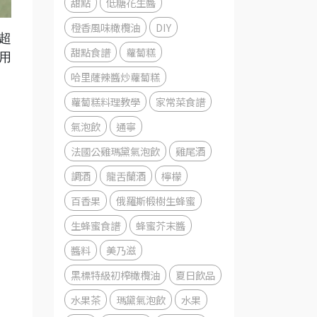
甜點
低糖花生醬
橙香風味橄欖油
DIY
超
甜點食譜
蘿蔔糕
用
哈里薩辣醬炒蘿蔔糕
蘿蔔糕料理教學
家常菜食譜
氣泡飲
通寧
法國公雞瑪黛氣泡飲
雞尾酒
調酒
龍舌蘭酒
檸檬
百香果
俄羅斯椴樹生蜂蜜
生蜂蜜食譜
蜂蜜芥末醬
醬料
美乃滋
黑標特級初榨橄欖油
夏日飲品
水果茶
瑪黛氣泡飲
水果