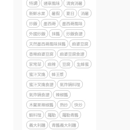
特調
通寧風味
清爽消暑
新鮮水果
暑假
夏日
消暑
炒飯
墨西哥
墨西哥風味
外國炒飯
抹醬
炒飯食譜
天然墨西哥風味抹醬
麻婆豆腐
香辣麻婆豆腐
麻婆豆腐食譜
家常菜
麻辣
豆腐
生蜂蜜
蜜汁叉燒
蜂王漿
蜜汁叉燒食譜
氣炸鍋料理
氣炸鍋食譜
辣椒醬
木鱉果辣椒醬
熱炒
快炒
蝦料理
羅勒
羅勒青醬
義大利麵
青醬義大利麵