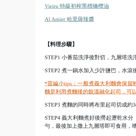
Vieiru
特級初榨黑標橄欖油
Al Amier 哈里薩辣醬
【料理步驟】
STEP1
小番茄洗淨後對切，九層塔洗
STEP2
煮一鍋水加入少許鹽巴，水滾
*
苗編小tips：一般煮義大利麵會
麵是利用煮麵後的餘溫融化起司，可
STEP3
煮麵的同時將布里起司切成約3
STEP4
義大利麵煮好後撈起瀝乾水分
勻，最後加上撒上九層塔即可食用，