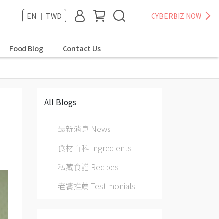
EN ｜ TWD
CYBERBIZ NOW
Food Blog
Contact Us
All Blogs
最新消息 News
食材百科 Ingredients
私藏食譜 Recipes
老饕推薦 Testimonials