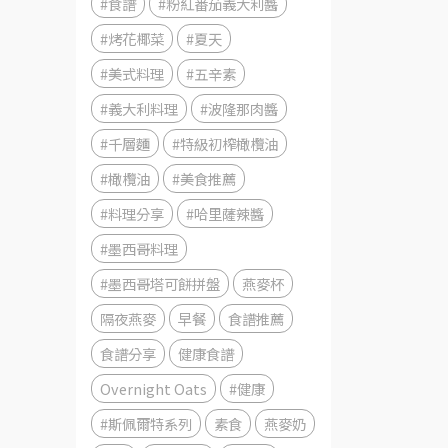
#食譜
#粉紅番茄義大利醬
#烤花椰菜
#夏天
#美式料理
#五辛素
#義大利料理
#波隆那肉醬
#千層麵
#特級初榨橄欖油
#橄欖油
#美食推薦
#料理分享
#哈里薩辣醬
#墨西哥料理
#墨西哥塔可餅拼盤
燕麥杯
隔夜燕麥
早餐
食譜推薦
食譜分享
健康食譜
Overnight Oats
#健康
#斯佩爾特系列
素食
燕麥奶