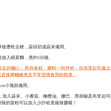
淨後瀝乾去梗，蒜頭切成蒜末備用。
後放入細直麵，煮約5分鐘。
保留較生的麵心，再與食材、醬料一同拌炒，但布里起司義大
以直接將麵條煮至平常習慣食用的熟度。
cm小塊狀備用。
，加入蒜末、小番茄、橄欖油、鹽巴、黑胡椒及布里起司
嗜辣的苗粉可以加入少許哈里薩辣醬喔！