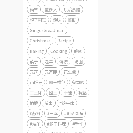
簡單
薑餅人
烘焙食譜
親子料理
趣味
薑餅
Gingerbreadman
Christmas
Recipe
Baking
Cooking
韓國
菓子
過年
傳統
湯圓
元宵
元宵節
花生醬
西班牙
國王麵包
兒童節
三王節
國王
幸運
祝福
節慶
故事
#端午節
#蕨餅
#日本
#創意料理
#端午
#親子料理
#手作