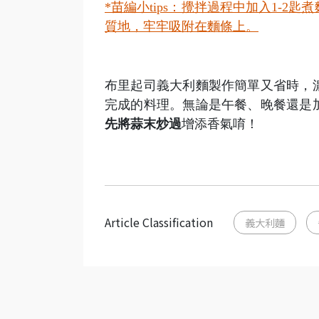
*
苗編小tips：攪拌過程中加入1-
質地，牢牢吸附在麵條上。
布里起司義大利麵製作簡單又省時，
完成的料理。無論是午餐、晚餐還是
先將蒜末炒過
增添香氣唷！
Article Classification
義大利麵