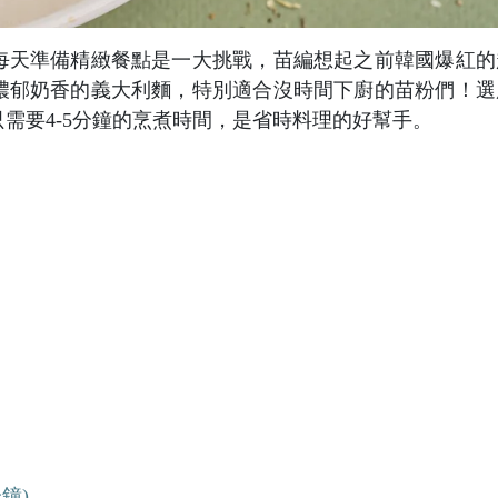
每天準備精緻餐點是一大挑戰，苗編想起之前韓國爆紅的
濃郁奶香的義大利麵，特別適合沒時間下廚的苗粉們！選
需要4-5分鐘的烹煮時間，是省時料理的好幫手。
鐘)