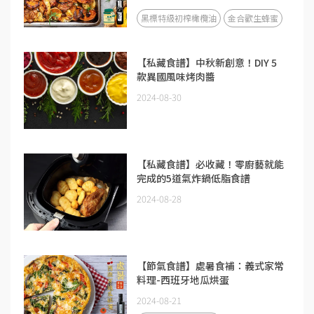
黑標特級初榨橄欖油
金合歡生蜂蜜
【私藏食譜】中秋新創意！DIY 5
款異國風味烤肉醬
2024-08-30
【私藏食譜】必收藏！零廚藝就能
完成的5道氣炸鍋低脂食譜
2024-08-28
【節氣食譜】處暑食補：義式家常
料理-西班牙地瓜烘蛋
2024-08-21