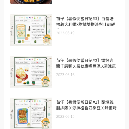
苗仔【暑假便當日記#3】白醬培
根義大利麵X甜鹹雙拼派對吐司餅
乾
2023-06-19
苗仔【暑假便當日記#2】焗烤肉
醬千層麵 X 羅勒鷹嘴豆泥 X清涼氣
泡果醋飲
2023-06-16
苗仔【暑假便當日記#1】醋燒雞
腿排飯 X 涼拌橙香四季豆 X 蜂蜜烤
堅果
2023-06-15