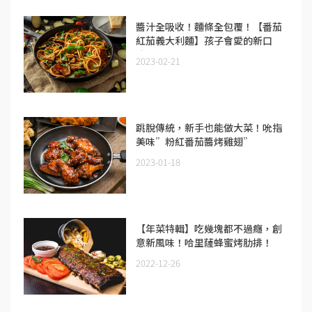
醬汁全吸收！麵條全包覆！【番茄
紅茄義大利麵】孩子會愛的新口
味！
2023-02-21
跳脫傳統，新手也能做大菜！吮指
美味”粉紅番茄醬烤雞翅”
2023-01-18
【年菜特輯】吃幾塊都不過癮，創
意新風味！哈里薩蜂蜜烤肋排！
2022-12-26