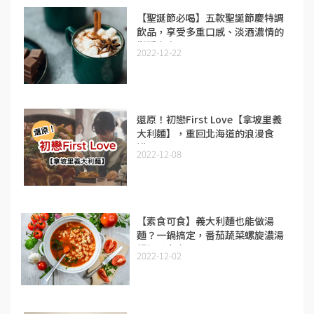
【聖誕節必喝】五款聖誕節慶特調
飲品，享受多重口感、淡酒濃情的
微醺之夜！
2022-12-22
還原！初戀First Love【拿坡里義
大利麵】，重回北海道的浪漫食
譜！
2022-12-08
【素食可食】義大利麵也能做湯
麵？一鍋搞定，番茄蔬菜螺旋濃湯
麵輕鬆上桌！
2022-12-02