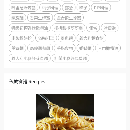
哈里薩綠辣醬
梅子料理
露營
粽子
DIY料理
螺旋麵
香菜生蜂蜜
金合歡生蜂蜜
特級初榨香橙橄欖油
櫻桃甜椒莎莎醬
便當
冷便當
米製鬆餅粉
省時料理
墨魚麵
義大利麵食譜
筆管麵
馬鈴薯煎餅
手指食物
蝴蝶麵
入門橄欖油
義大利小麥胚芽直麵
杜蘭小麥經典扁麵
私藏食譜 Recipes