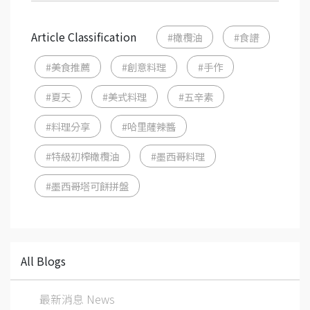
Article Classification
#橄欖油
#食譜
#美食推薦
#創意料理
#手作
#夏天
#美式料理
#五辛素
#料理分享
#哈里薩辣醬
#特級初榨橄欖油
#墨西哥料理
#墨西哥塔可餅拼盤
All Blogs
最新消息 News