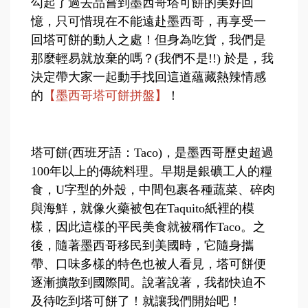
勾起了過去品嘗到墨西哥塔可餅的美好回
憶，只可惜現在不能遠赴墨西哥，再享受一
回塔可餅的動人之處！但身為吃貨，我們是
那麼輕易就放棄的嗎？(我們不是!!) 於是，我
決定帶大家一起動手找回這道蘊藏熱辣情感
的
【墨西哥塔可餅拼盤】
！
塔可餅(西班牙語：Taco)，是墨西哥歷史超過
100年以上的傳統料理。早期是銀礦工人的糧
食，U字型的外殼，中間包裹各種蔬菜、碎肉
與海鮮，就像火藥被包在Taquito紙裡的模
樣，因此這樣的平民美食就被稱作Taco。之
後，隨著墨西哥移民到美國時，它隨身攜
帶、口味多樣的特色也被人看見，塔可餅便
逐漸擴散到國際間。說著說著，我都快迫不
及待吃到塔可餅了！就讓我們開始吧！