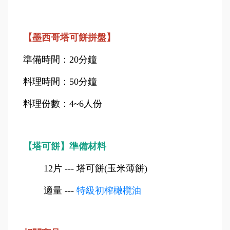
【墨西哥塔可餅拼盤】
準備時間：20分鐘
料理時間：50分鐘
料理份數：4~6人份
【塔可餅】準備材料
12片 --- 塔可餅(玉米薄餅)
適量 ---
特級初榨橄欖油