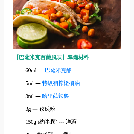
【巴薩米克百蔬風味】準備材料
60ml
---
巴薩米克醋
5ml
---
特級初榨橄欖油
3ml
---
哈里薩辣醬
3g
---
孜然粉
150g
(
約半顆) --- 洋蔥