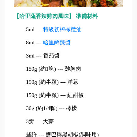
【哈里薩香辣雞肉風味】 準備材料
5ml
---
特級初榨橄欖油
8ml
---
哈里薩辣醬
3ml
---
番茄醬
150g
(
約1塊) --- 雞胸肉
150g
(
約半顆) --- 洋蔥
150g
(
約半顆) --- 紅甜椒
30g
(
約1/4顆) --- 檸檬
3
瓣 --- 大蒜
些許 --- 鹽巴與黑胡椒(調味用)