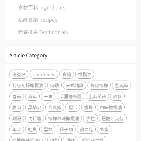
食材百科 Ingredients
私藏食譜 Recipes
老饕推薦 Testimonials
Article Category
奇亞籽
Chia Seeds
食譜
橄欖油
特級初榨橄欖油
烤雞
美式烤雞
蜂蜜檸檬
聖誕節
春節
新年
干貝
哈里薩辣醬
上海菜飯
藜麥
臘肉
黑藜麥
八寶飯
糯米
排骨
風味橄欖油
雞湯
馬鈴薯
檸檬風味橄欖油
沙拉
巴薩米克醋
年菜
鮭魚
黑標
獅子頭
蘋果醋
蜂蜜
哈里薩辣醬應用
雞翅
甜點
低糖花生醬