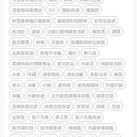
橙香風味橄欖油
DIY
甜點食譜
蘿蔔糕
哈里薩辣醬炒蘿蔔糕
蘿蔔糕料理教學
家常菜食譜
氣泡飲
通寧
法國公雞瑪黛氣泡飲
雞尾酒
調酒
龍舌蘭酒
檸檬
百香果
俄羅斯椴樹生蜂蜜
生蜂蜜食譜
蜂蜜芥末醬
醬料
美乃滋
黑標特級初榨橄欖油
夏日飲品
水果茶
瑪黛氣泡飲
水果
特調
通寧風味
清爽消暑
新鮮水果
暑假
夏日
消暑
炒飯
墨西哥
墨西哥風味
外國炒飯
抹醬
炒飯食譜
天然墨西哥風味抹醬
麻婆豆腐
香辣麻婆豆腐
麻婆豆腐食譜
家常菜
麻辣
豆腐
生蜂蜜
蜜汁叉燒
蜂王漿
蜜汁叉燒食譜
氣炸鍋料理
氣炸鍋食譜
辣椒醬
木鱉果辣椒醬