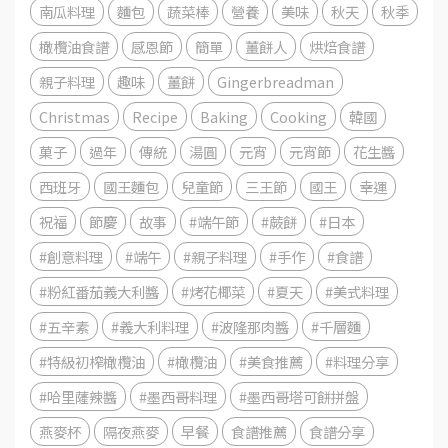
南瓜料理
麵包
蔬菜棒
營養
美味
秋天
秋季
橄欖油食譜
感恩節
簡單
薑餅人
烘焙食譜
親子料理
趣味
薑餅
Gingerbreadman
Christmas
Recipe
Baking
Cooking
韓國
菓子
過年
傳統
湯圓
元宵
元宵節
花生醬
西班牙
國王麵包
兒童節
三王節
國王
幸運
祝福
節慶
故事
#端午節
#蕨餅
#日本
#創意料理
#端午
#親子料理
#手作
#食譜
#粉紅番茄義大利醬
#烤花椰菜
#夏天
#美式料理
#五辛素
#義大利料理
#波隆那肉醬
#千層麵
#特級初榨橄欖油
#橄欖油
#美食推薦
#料理分享
#哈里薩辣醬
#墨西哥料理
#墨西哥塔可餅拼盤
燕麥杯
隔夜燕麥
早餐
食譜推薦
食譜分享