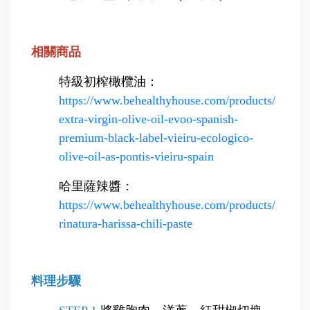
相關商品
特級初榨橄欖油
：
https://www.behealthyhouse.com/products/
extra-virgin-olive-oil-evoo-spanish-
premium-black-label-vieiru-ecologico-
olive-oil-as-pontis-vieiru-spain
哈里薩辣醬
：
https://www.behealthyhouse.com/products/
rinatura-harissa-chili-paste
料理步驟