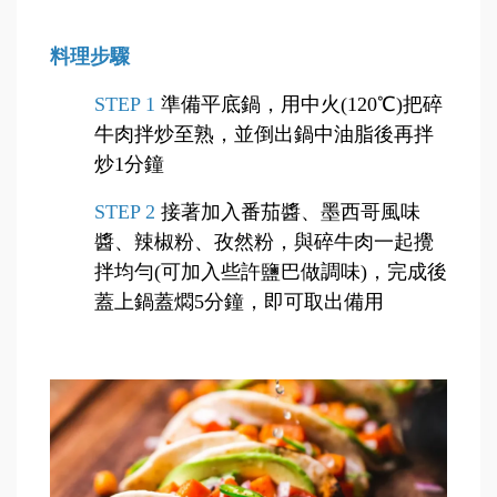
料理步驟
STEP 1
準備平底鍋，用中火(120℃)把碎
牛肉拌炒至熟，並倒出鍋中油脂後再拌
炒1分鐘
STEP 2
接著加入番茄醬、墨西哥風味
醬、辣椒粉、孜然粉，與碎牛肉一起攪
拌均勻(可加入些許鹽巴做調味)，完成後
蓋上鍋蓋燜5分鐘，即可取出備用