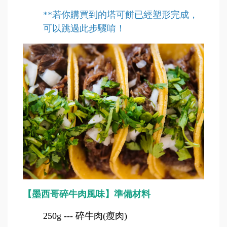
**
若你購買到的塔可餅已經塑形完成，
可以跳過此步驟唷！
【墨西哥碎牛肉風味】準備材料
250g
---
碎牛肉(瘦肉)