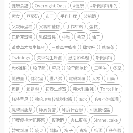
健康食譜
Overnight Oats
#健康
#斯佩爾特系列
素食
燕麥奶
布丁
手作料理
父親節
父親節蛋糕
父親節禮物
手作甜點
蛋糕
巴斯克蛋糕
乳酪蛋糕
中秋
毛豆
柚子
黃香草木樨生蜂蜜
三葉草生蜂蜜
肆食吧
唐寧茶
Twinings
矢車菊生蜂蜜
感恩節料理
斯佩爾特
#烤雞腿
哈里薩
堅果
哈里薩辣粉
三明治
冬至
低熱量
佛跳牆
臘八粥
電鍋料理
大寒
山藥
鬆餅
鬆餅粉
初春生蜂蜜
義大利餛飩
Tortellini
托特里尼
穆哈瑪拉核桃甜椒醬
雨水
毛豆茶泡飯糰
鳳梨烏龍茶
節氣食譜
印度什香粉
印度優格醬
印度優格烤花椰菜
復活節
杏仁蛋糕
Simnel cake
韓式料理
菠菜
釀梅
梅子
青梅
梅酒
莎莎醬