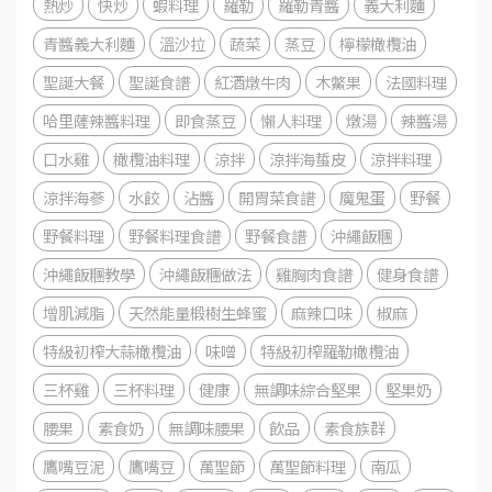
熱炒
快炒
蝦料理
羅勒
羅勒青醬
義大利麵
青醬義大利麵
溫沙拉
蔬菜
蒸豆
檸檬橄欖油
聖誕大餐
聖誕食譜
紅酒燉牛肉
木鱉果
法國料理
哈里薩辣醬料理
即食蒸豆
懶人料理
燉湯
辣醬湯
口水雞
橄欖油料理
涼拌
涼拌海蜇皮
涼拌料理
涼拌海蔘
水餃
沾醬
開胃菜食譜
魔鬼蛋
野餐
野餐料理
野餐料理食譜
野餐食譜
沖繩飯糰
沖繩飯糰教學
沖繩飯糰做法
雞胸肉食譜
健身食譜
增肌減脂
天然能量椴樹生蜂蜜
麻辣口味
椒麻
特級初榨大蒜橄欖油
味噌
特級初榨羅勒橄欖油
三杯雞
三杯料理
健康
無調味綜合堅果
堅果奶
腰果
素食奶
無調味腰果
飲品
素食族群
鷹嘴豆泥
鷹嘴豆
萬聖節
萬聖節料理
南瓜