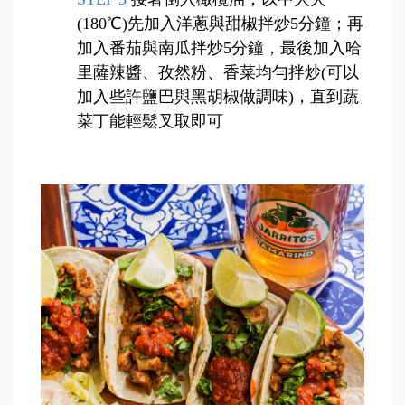
(180℃)先加入洋蔥與甜椒拌炒5分鐘；再
加入番茄與南瓜拌炒5分鐘，最後加入哈
里薩辣醬、孜然粉、香菜均勻拌炒(可以
加入些許鹽巴與黑胡椒做調味)，直到蔬
菜丁能輕鬆叉取即可