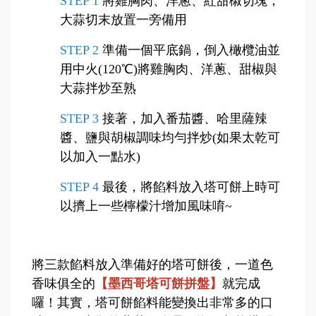
STEP 1
將雞胸肉、洋蔥、紅甜椒切塊，
大蒜切末放置一旁備用
STEP 2
準備一個平底鍋，倒入橄欖油並
用中火(120℃)將雞胸肉、洋蔥、甜椒與
大蒜拌炒至熟
STEP 3
接著，加入番茄醬、哈里薩辣
醬、鹽與胡椒調味均勻拌炒(如果太乾可
以加入一點水)
STEP 4
最後，將餡料放入塔可餅上時可
以擠上一些檸檬汁增加風味唷~
將三款餡料放入準備好的塔可餅後，一道色
香味俱全的
【墨西哥塔可餅拼盤】
就完成
囉！其實，塔可餅餡料能變換出非常多的口