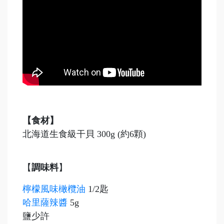
【食材】
北海道生食級干貝 300g (約6顆)
【
調味料
】
檸檬風味橄欖油
1/2匙
哈里薩辣醬
5g
鹽少許