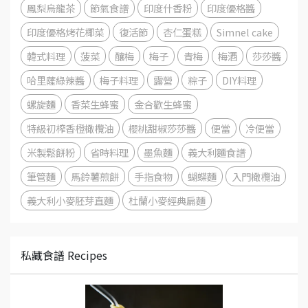
鳳梨烏龍茶
節氣食譜
印度什香粉
印度優格醬
印度優格烤花椰菜
復活節
杏仁蛋糕
Simnel cake
韓式料理
菠菜
釀梅
梅子
青梅
梅酒
莎莎醬
哈里薩綠辣醬
梅子料理
露營
粽子
DIY料理
螺旋麵
香菜生蜂蜜
金合歡生蜂蜜
特級初榨香橙橄欖油
櫻桃甜椒莎莎醬
便當
冷便當
米製鬆餅粉
省時料理
墨魚麵
義大利麵食譜
筆管麵
馬鈴薯煎餅
手指食物
蝴蝶麵
入門橄欖油
義大利小麥胚芽直麵
杜蘭小麥經典扁麵
私藏食譜 Recipes