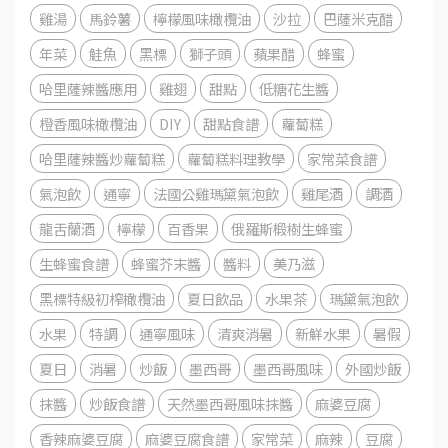
雞湯
馬鈴薯
檸檬風味橄欖油
沙拉
巴薩米克醋
年菜
鮭魚
黑標
獅子頭
蘋果醋
蜂蜜
哈里薩辣醬應用
雞翅
甜點
低糖花生醬
橙香風味橄欖油
DIY
甜點食譜
蘿蔔糕
哈里薩辣醬炒蘿蔔糕
蘿蔔糕料理教學
家常菜食譜
氣泡飲
通寧
法國公雞瑪黛氣泡飲
雞尾酒
調酒
龍舌蘭酒
檸檬
百香果
俄羅斯椴樹生蜂蜜
生蜂蜜食譜
蜂蜜芥末醬
醬料
美乃滋
黑標特級初榨橄欖油
夏日飲品
水果茶
瑪黛氣泡飲
水果
特調
通寧風味
清爽消暑
新鮮水果
暑假
夏日
消暑
炒飯
墨西哥
墨西哥風味
外國炒飯
抹醬
炒飯食譜
天然墨西哥風味抹醬
麻婆豆腐
香辣麻婆豆腐
麻婆豆腐食譜
家常菜
麻辣
豆腐