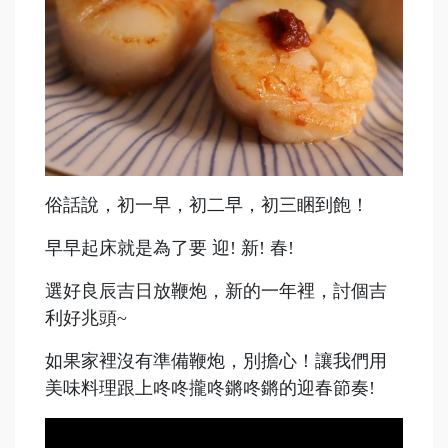
俗話說，初一早，初二早，初三睏到飽！
早早起床就是為了要 迎! 新! 春!
選好良辰吉日放鞭炮，新的一年裡，討個吉
利好兆頭~
如果家裡沒有準備鞭炮，別擔心！讓我們用
美味料理跟上咚咚攏咚鏘咚鏘的迎春節奏!