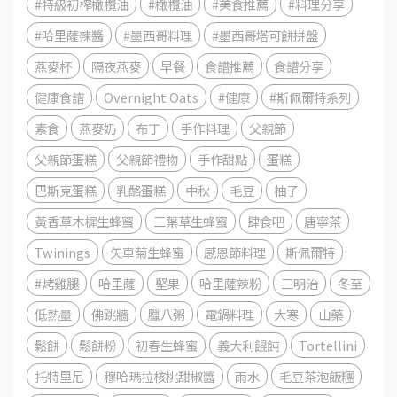
#特級初榨橄欖油
#橄欖油
#美食推薦
#料理分享
#哈里薩辣醬
#墨西哥料理
#墨西哥塔可餅拼盤
燕麥杯
隔夜燕麥
早餐
食譜推薦
食譜分享
健康食譜
Overnight Oats
#健康
#斯佩爾特系列
素食
燕麥奶
布丁
手作料理
父親節
父親節蛋糕
父親節禮物
手作甜點
蛋糕
巴斯克蛋糕
乳酪蛋糕
中秋
毛豆
柚子
黃香草木樨生蜂蜜
三葉草生蜂蜜
肆食吧
唐寧茶
Twinings
矢車菊生蜂蜜
感恩節料理
斯佩爾特
#烤雞腿
哈里薩
堅果
哈里薩辣粉
三明治
冬至
低熱量
佛跳牆
臘八粥
電鍋料理
大寒
山藥
鬆餅
鬆餅粉
初春生蜂蜜
義大利餛飩
Tortellini
托特里尼
穆哈瑪拉核桃甜椒醬
雨水
毛豆茶泡飯糰