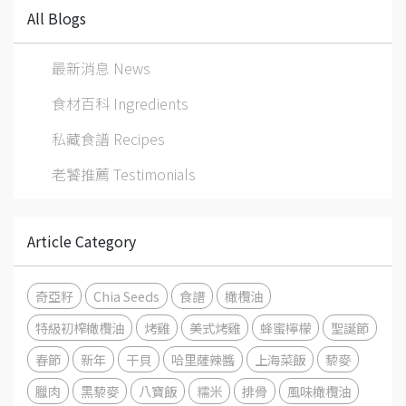
All Blogs
最新消息 News
食材百科 Ingredients
私藏食譜 Recipes
老饕推薦 Testimonials
Article Category
奇亞籽
Chia Seeds
食譜
橄欖油
特級初榨橄欖油
烤雞
美式烤雞
蜂蜜檸檬
聖誕節
春節
新年
干貝
哈里薩辣醬
上海菜飯
藜麥
臘肉
黑藜麥
八寶飯
糯米
排骨
風味橄欖油