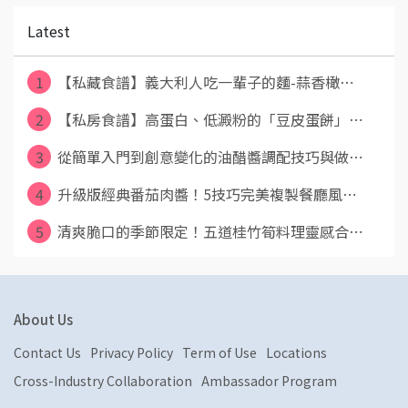
Latest
1
【私藏食譜】義大利人吃一輩子的麵-蒜香橄⋯
2
【私房食譜】高蛋白、低澱粉的「豆皮蛋餅」⋯
3
從簡單入門到創意變化的油醋醬調配技巧與做⋯
4
升級版經典番茄肉醬！5技巧完美複製餐廳風⋯
5
清爽脆口的季節限定！五道桂竹筍料理靈感合⋯
About Us
Contact Us
Privacy Policy
Term of Use
Locations
Cross-Industry Collaboration
Ambassador Program