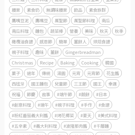
腰果
素食奶
無調味腰果
飲品
素食族群
鷹嘴豆泥
鷹嘴豆
萬聖節
萬聖節料理
南瓜
南瓜料理
麵包
蔬菜棒
營養
美味
秋天
秋季
橄欖油食譜
感恩節
簡單
薑餅人
烘焙食譜
親子料理
趣味
薑餅
Gingerbreadman
Christmas
Recipe
Baking
Cooking
韓國
菓子
過年
傳統
湯圓
元宵
元宵節
花生醬
西班牙
國王麵包
兒童節
三王節
國王
幸運
祝福
節慶
故事
#端午節
#蕨餅
#日本
#創意料理
#端午
#親子料理
#手作
#食譜
#粉紅番茄義大利醬
#烤花椰菜
#夏天
#美式料理
#五辛素
#義大利料理
#波隆那肉醬
#千層麵