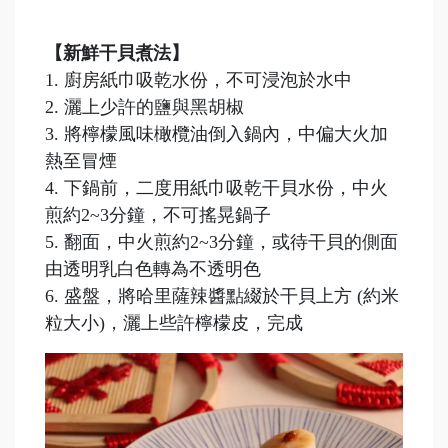
【新鮮干貝煮法】
1. 廚房紙巾吸乾水份，不可浸泡於水中
2. 灑上少許的鹽與黑胡椒
3. 將檸檬風味橄欖油倒入鍋內，中偏大火加
熱至冒煙
4. 下鍋
前，二度用紙巾吸乾干貝水份，中火
煎約2~3分鐘，不可搖晃鍋子
5. 翻面，中火煎約2~3分鐘，或待干貝的側面
由透明乳白色轉為不透明色
6. 盛盤，將哈里薩辣醬點綴於干貝上方 (約米
粒大小)，灑上些許檸檬皮，完成