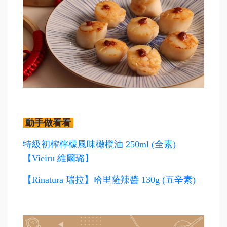
動手做看看
特級初榨檸檬風味橄欖油 250ml (全素)
【Vieiru 維爾璐】
【Rinatura 瑞拉】哈里薩辣醬 130g (五辛素)