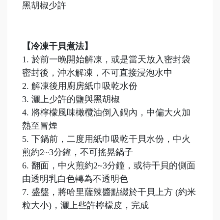
黑胡椒少許
【冷凍干貝煮法】
1. 於前一晚開始解凍，或是當天放入密封袋
密封後，沖水解凍，不可直接浸泡水中
2. 解凍後用廚房紙巾吸乾水份
3. 灑上少許的鹽與黑胡椒
4. 將檸檬風味橄欖油倒入鍋內，中偏大火加
熱至冒煙
5. 下鍋前，二度用紙巾吸乾干貝水份，中火
煎約2~3分鐘，不可搖晃鍋子
6. 翻面，中火煎約2~3分鐘，或待干貝的側面
由透明乳白色轉為不透明色
7. 盛盤，將哈里薩辣醬點綴於干貝上方 (約米
粒大小)，灑上些許檸檬皮，完成