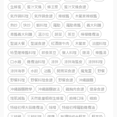
生蜂蜜
蜜汁叉燒
蜂王漿
蜜汁叉燒食譜
氣炸鍋料理
氣炸鍋食譜
辣椒醬
木鱉果辣椒醬
熱炒
快炒
蝦料理
羅勒
羅勒青醬
義大利麵
青醬義大利麵
溫沙拉
蔬菜
蒸豆
檸檬橄欖油
聖誕大餐
聖誕食譜
紅酒燉牛肉
木鱉果
法國料理
哈里薩辣醬料理
即食蒸豆
懶人料理
燉湯
辣醬湯
口水雞
橄欖油料理
涼拌
涼拌海蜇皮
涼拌料理
涼拌海蔘
水餃
沾醬
開胃菜食譜
魔鬼蛋
野餐
野餐料理
野餐料理食譜
野餐食譜
沖繩飯糰
沖繩飯糰教學
沖繩飯糰做法
雞胸肉食譜
健身食譜
增肌減脂
天然能量椴樹生蜂蜜
麻辣口味
椒麻
特級初榨大蒜橄欖油
味噌
特級初榨羅勒橄欖油
三杯雞
三杯料理
健康
無調味綜合堅果
堅果奶