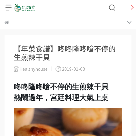
【年菜食譜】咚咚隆咚嗆不停的
生煎辣干貝
Healthyhouse
2019-01-03
咚咚隆咚嗆不停的生煎辣干貝
熱鬧過年，宮廷料理大氣上桌