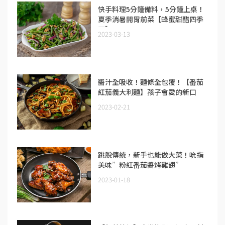
快手料理5分鐘備料，5分鐘上桌！
夏季消暑開胃前菜【蜂蜜甜醋四季
豆】
2023-03-13
醬汁全吸收！麵條全包覆！【番茄
紅茄義大利麵】孩子會愛的新口
味！
2023-02-21
跳脫傳統，新手也能做大菜！吮指
美味”粉紅番茄醬烤雞翅”
2023-01-18