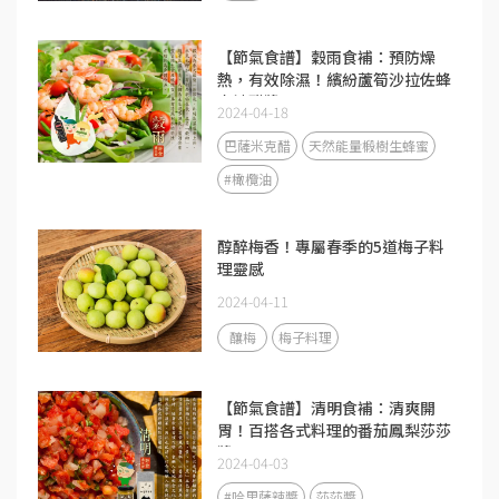
【節氣食譜】穀雨食補：預防燥
熱，有效除濕！繽紛蘆筍沙拉佐蜂
蜜油醋醬
2024-04-18
巴薩米克醋
天然能量椴樹生蜂蜜
#橄欖油
醇醉梅香！專屬春季的5道梅子料
理靈感
2024-04-11
釀梅
梅子料理
【節氣食譜】清明食補：清爽開
胃！百搭各式料理的番茄鳳梨莎莎
醬
2024-04-03
#哈里薩辣醬
莎莎醬