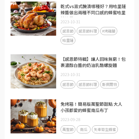
乾式vs濕式醃漬哪種好？用哈里薩
辣醬做出兩種不同口感的蜂蜜哈里
薩烤雞！
2023-10-31
感恩節
感恩節料理
#烤雞腿
哈里薩
【感恩節特輯】讓人回味無窮！包
裹濃醇白醬的奶油乳酪螺旋麵
2023-10-31
感恩節
感恩節料理
斯佩爾特
免烤箱！簡易版萬聖節甜點 大人
小孩都愛的蜂蜜南瓜布丁
2023-09-28
萬聖節
南瓜
矢車菊生蜂蜜