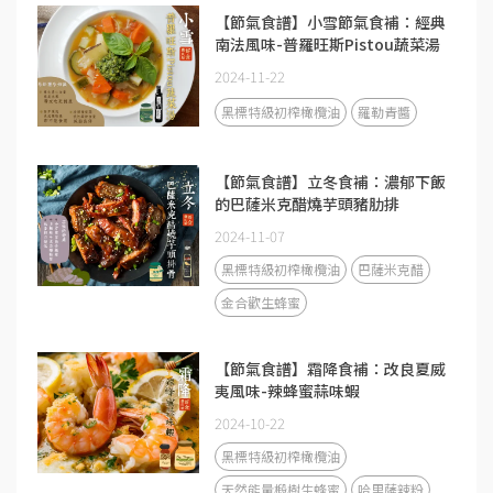
【節氣食譜】小雪節氣食補：經典
南法風味-普羅旺斯Pistou蔬菜湯
2024-11-22
黑標特級初榨橄欖油
羅勒青醬
【節氣食譜】立冬食補：濃郁下飯
的巴薩米克醋燒芋頭豬肋排
2024-11-07
黑標特級初榨橄欖油
巴薩米克醋
金合歡生蜂蜜
【節氣食譜】霜降食補：改良夏威
夷風味-辣蜂蜜蒜味蝦
2024-10-22
黑標特級初榨橄欖油
天然能量椴樹生蜂蜜
哈里薩辣粉