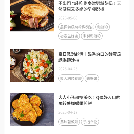
不出門也能吃到麥當勞鬆餅堡！天
然健康又多變的早餐選擇
2025-05-08
黑標特級初榨橄欖油
鬆餅粉
初春生蜂蜜
米製鬆餅粉
夏日派對必備｜酸香爽口的醃黃瓜
蝴蝶麵沙拉
2025-04-25
義大利麵食譜
蝴蝶麵
大人小孩都搶著吃！Q彈好入口的
馬鈴薯蝴蝶麵煎餅
2025-04-17
馬鈴薯煎餅
手指食物