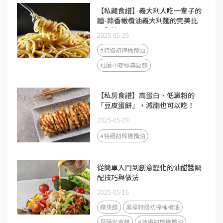
【私藏食譜】義大利人吃一輩子的
麵-蒜香橄欖油義大利麵的完美比
例與技巧
2025-05-29
#特級初榨橄欖油
杜蘭小麥經典扁麵
【私房食譜】高蛋白、低澱粉的
「豆皮蛋餅」，減脂也可以吃！
2025-05-29
#特級初榨橄欖油
從簡單入門到創意變化的油醋醬調
配技巧與做法
2025-05-16
蘋果醋
黑標特級初榨橄欖油
巴薩米克醋
#特級初榨橄欖油