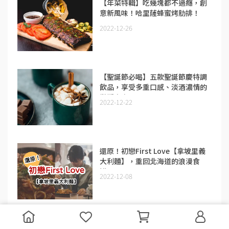
【年菜特輯】吃幾塊都不過癮，創
意新風味！哈里薩蜂蜜烤肋排！
2022-12-26
【聖誕節必喝】五款聖誕節慶特調
飲品，享受多重口感、淡酒濃情的
微醺之夜！
2022-12-22
還原！初戀First Love【拿坡里義
大利麵】，重回北海道的浪漫食
譜！
2022-12-08
【素食可食】義大利麵也能做湯