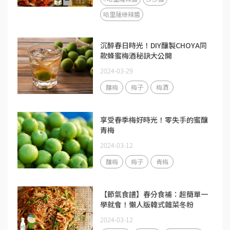
哈里薩綠辣醬
沉醉春日時光！DIY釀製CHOYA同
款蜂蜜梅酒秘訣大公開
2024-03-29
釀梅
梅子
梅酒
享受春季梅好時光！零失手的蜜釀
青梅
2024-03-12
釀梅
梅子
青梅
【節氣食譜】春分食補：超簡單一
學就會！懶人版韓式雜菜冬粉
2024-03-12