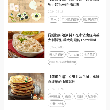
新手的毛豆茶泡飯糰
2024-02-15
雨水
毛豆茶泡飯糰
鳳梨烏龍茶
從麵粉開始揉製！在家做出經典義
大利料理-義大利餛飩Tortellini
2024-02-05
義大利餛飩
Tortellini
托特里尼
穆哈瑪拉核桃甜椒醬
【節氣食譜】立春甘味食補：高膳
食纖維的山藥鬆餅
2024-01-24
#橄欖油
山藥
鬆餅
鬆餅粉
初春生蜂蜜