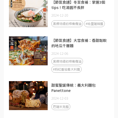
【節氣食譜】冬至食補：掌握3個
tips！吃湯圓不長胖
2024-12-20
黑標特級初榨橄欖油
#哈里薩辣醬
【節氣食譜】大雪食補：香甜鬆軟
的地瓜千層麵
2024-12-06
黑標特級初榨橄欖油
#粉紅番茄義大利醬
甜蜜聖誕傳統：義大利麵包
Panettone
2024-12-03
巴薩米克醋