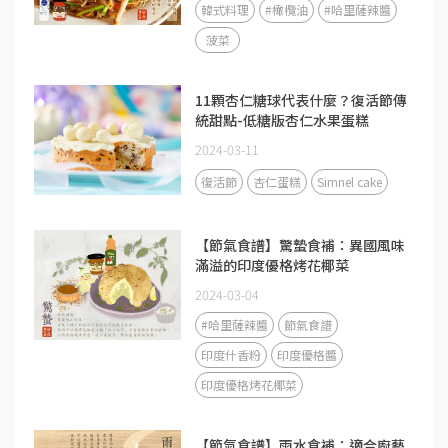
韓式料理
#橄欖油
#哈里薩辣醬
菠菜
11顆杏仁糖球代表什麼？復活節傳
統甜點-低糖版杏仁水果蛋糕
Simnel Cake
2024-03-11
復活節
杏仁蛋糕
Simnel cake
【節氣食譜】驚蟄食補：異國風味
滿溢的印度優格烤花椰菜
2024-03-04
#哈里薩辣醬
節氣食譜
印度什香粉
印度優格醬
印度優格烤花椰菜
【節氣食譜】雨水食補：適合廚藝