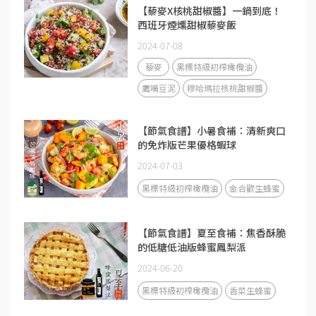
【藜麥X核桃甜椒醬】一鍋到底！
西班牙煙燻甜椒藜麥飯
2024-07-08
藜麥
黑標特級初榨橄欖油
鷹嘴豆泥
穆哈瑪拉核桃甜椒醬
【節氣食譜】小暑食補：清新爽口
的免炸版芒果優格蝦球
2024-07-03
黑標特級初榨橄欖油
金合歡生蜂蜜
【節氣食譜】夏至食補：焦香酥脆
的低糖低油版蜂蜜鳳梨派
2024-06-20
黑標特級初榨橄欖油
香菜生蜂蜜