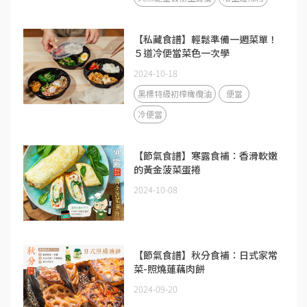
【私藏食譜】輕鬆準備一週菜單！
５道冷便當菜色一次學
2024-10-18
黑標特級初榨橄欖油
便當
冷便當
【節氣食譜】寒露食補：香滑軟嫩
的黃金菠菜蛋捲
2024-10-08
【節氣食譜】秋分食補：日式家常
菜-照燒蓮藕肉餅
2024-09-20