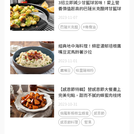
3招立即減少甘藍球苦味！愛上營
養價值超高的巴薩米克醋烤甘藍球
2023-11-07
巴薩米克醋
#橄欖油
經典地中海料理！綿密濃郁培根鷹
嘴豆泥馬鈴薯沙拉
2023-11-01
鷹嘴豆
哈里薩辣粉
【感恩節特輯】替感恩節大餐畫上
完美句點，甜而不膩的蜂蜜肉桂烤
地瓜！
2023-10-31
俄羅斯椴樹生蜂蜜
感恩節
感恩節料理
堅果