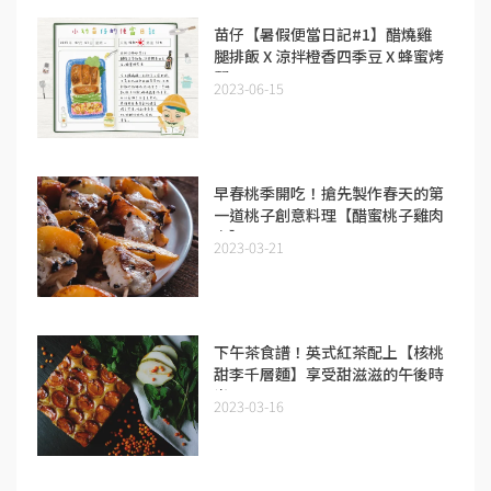
苗仔【暑假便當日記#1】醋燒雞
腿排飯 X 涼拌橙香四季豆 X 蜂蜜烤
堅果
2023-06-15
早春桃季開吃！搶先製作春天的第
一道桃子創意料理【醋蜜桃子雞肉
串】！
2023-03-21
下午茶食譜！英式紅茶配上【核桃
甜李千層麵】享受甜滋滋的午後時
光！
2023-03-16