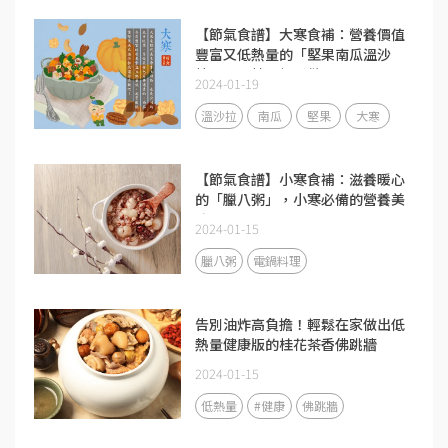
【節氣食譜】大寒食補：營養價值
豐富又低熱量的「堅果南瓜溫沙
拉」，零技巧輕鬆做！
2024-01-19
溫沙拉
南瓜
堅果
大寒
【節氣食譜】小寒食補：滋養暖心
的「臘八粥」，小寒必備的營養美
味
2024-01-15
臘八粥
電鍋料理
告別油炸高負擔！輕鬆在家做出低
熱量健康版的桂花茶香佛跳牆
2024-01-15
低熱量
#健康
佛跳牆