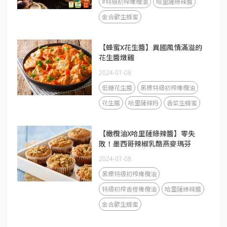
#特級初榨橄欖油
哈里薩綠辣醬
金合歡生蜂蜜
【蜂蜜X花生醬】異國風情滿溢的
花生醬燉雞
2024-07-08
低糖花生醬
黑標特級初榨橄欖油
花生醬
哈里薩辣粉
香菜生蜂蜜
【橄欖油X哈里薩綠辣醬】零失
敗！墨西哥辣椒乳酪燕麥瑪芬
2024-07-08
黑標特級初榨橄欖油
特級初榨香橙橄欖油
哈里薩綠辣醬
金合歡生蜂蜜