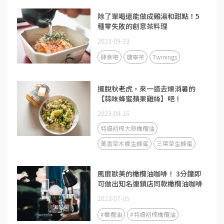
除了單喝還能做成雞湯和甜點！5
種零失敗的創意茶料理
2023-09-23
肆食吧
唐寧茶
Twinings
擺脫秋老虎，來一道去燥消暑的
【蒜味蜂蜜蘋果雞絲】吧！
2023-09-15
特級初榨大蒜橄欖油
黃香草木樨生蜂蜜
三葉草生蜂蜜
風靡歐美的橄欖油咖啡！ 3分鐘即
可做出知名連鎖店同款橄欖油咖啡
2023-07-05
#橄欖油
#特級初榨橄欖油