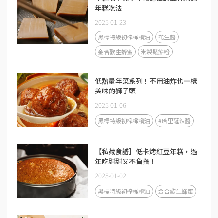
年糕吃法
2025-01-23
黑標特級初榨橄欖油
花生醬
金合歡生蜂蜜
米製鬆餅粉
低熱量年菜系列！不用油炸也一樣
美味的獅子頭
2025-01-06
黑標特級初榨橄欖油
#哈里薩辣醬
【私藏食譜】低卡烤紅豆年糕，過
年吃甜甜又不負擔！
2025-01-02
黑標特級初榨橄欖油
金合歡生蜂蜜