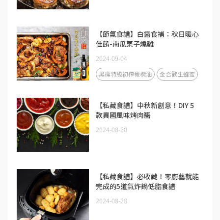
【節氣食譜】白露食補：秋日暖心
佳餚-南瓜栗子燒雞
2024-09-04
黑標特級初榨橄欖油
金合歡生蜂蜜
【私藏食譜】中秋新創意！DIY 5
款異國風味烤肉醬
2024-08-30
【私藏食譜】必收藏！零廚藝就能
完成的5道氣炸鍋低脂食譜
2024-08-28