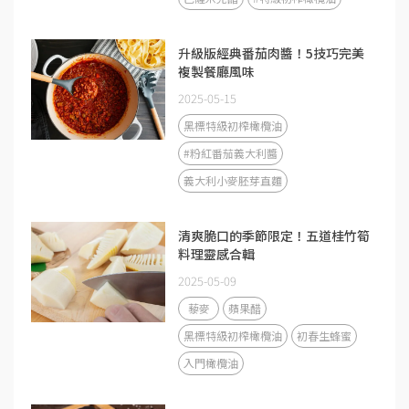
升級版經典番茄肉醬！5技巧完美
複製餐廳風味
2025-05-15
黑標特級初榨橄欖油
#粉紅番茄義大利醬
義大利小麥胚芽直麵
清爽脆口的季節限定！五道桂竹筍
料理靈感合輯
2025-05-09
藜麥
蘋果醋
黑標特級初榨橄欖油
初春生蜂蜜
入門橄欖油