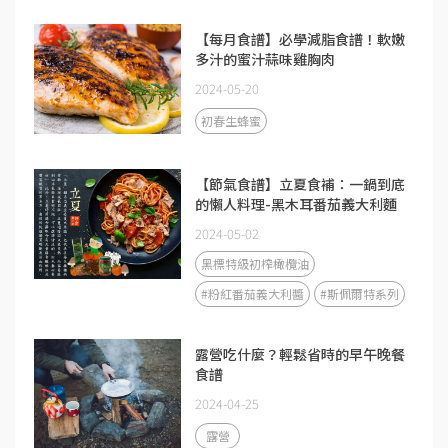
【每月食譜】必學減脂食譜！軟嫩
多汁的蜜汁蒜味雞胸肉
2024-05-20
初春生蜂蜜
【節氣食譜】立夏食補：一鍋到底
的懶人料理-黑木耳番茄義大利麵
2024-05-02
黑標特級初榨橄欖油
#粉紅番茄義大利醬
#斯佩爾特系列
露營吃什麼？輕鬆省時的早午晚餐
食譜
2024-04-25
露營