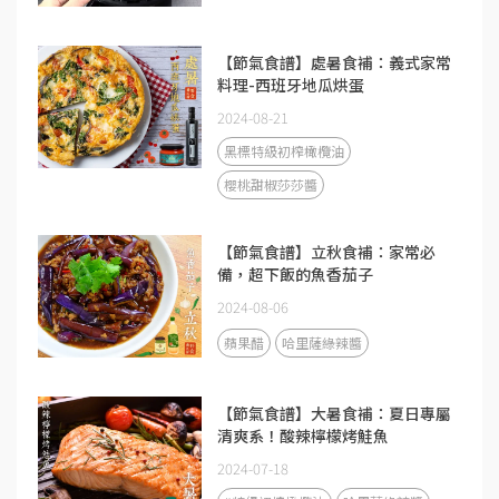
【節氣食譜】處暑食補：義式家常
料理-西班牙地瓜烘蛋
2024-08-21
黑標特級初榨橄欖油
櫻桃甜椒莎莎醬
【節氣食譜】立秋食補：家常必
備，超下飯的魚香茄子
2024-08-06
蘋果醋
哈里薩綠辣醬
【節氣食譜】大暑食補：夏日專屬
清爽系！酸辣檸檬烤鮭魚
2024-07-18