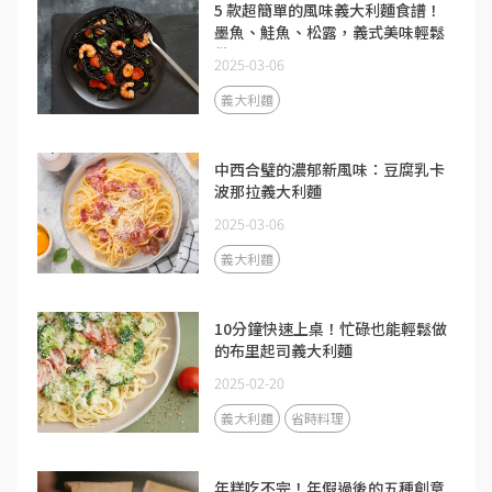
5 款超簡單的風味義大利麵食譜！
墨魚、鮭魚、松露，義式美味輕鬆
做
2025-03-06
義大利麵
中西合璧的濃郁新風味：豆腐乳卡
波那拉義大利麵
2025-03-06
義大利麵
10分鐘快速上桌！忙碌也能輕鬆做
的布里起司義大利麵
2025-02-20
義大利麵
省時料理
年糕吃不完！年假過後的五種創意