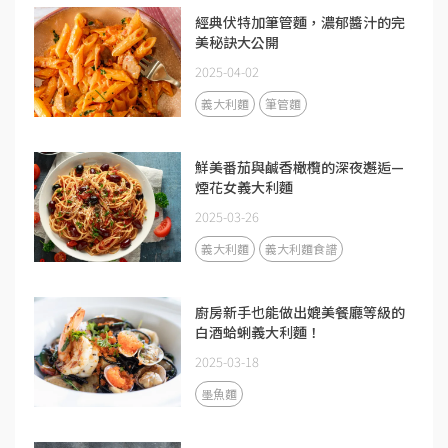
經典伏特加筆管麵，濃郁醬汁的完
美秘訣大公開
2025-04-02
義大利麵
筆管麵
鮮美番茄與鹹香橄欖的深夜邂逅—
煙花女義大利麵
2025-03-26
義大利麵
義大利麵食譜
廚房新手也能做出媲美餐廳等級的
白酒蛤蜊義大利麵！
2025-03-18
墨魚麵