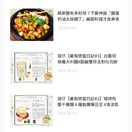
蘋果醋有多好用？下飯神器「醋蜜
奶油大蒜雞丁」鹹甜料理才是美食
王道！
2023-07-04
苗仔【暑假便當日記#3】白醬培
根義大利麵X甜鹹雙拼派對吐司餅
乾
2023-06-19
苗仔【暑假便當日記#2】焗烤肉
醬千層麵 X 羅勒鷹嘴豆泥 X清涼氣
泡果醋飲
2023-06-16