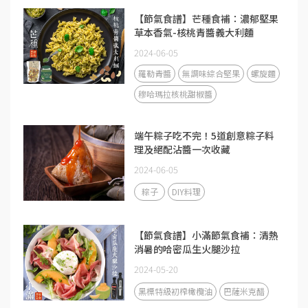
【節氣食譜】芒種食補：濃郁堅果
草本香氣-核桃青醬義大利麵
2024-06-05
羅勒青醬
無調味綜合堅果
螺旋麵
穆哈瑪拉核桃甜椒醬
端午粽子吃不完！5道創意粽子料
理及絕配沾醬一次收藏
2024-06-05
粽子
DIY料理
【節氣食譜】小滿節氣食補：清熱
消暑的哈密瓜生火腿沙拉
2024-05-20
黑標特級初榨橄欖油
巴薩米克醋