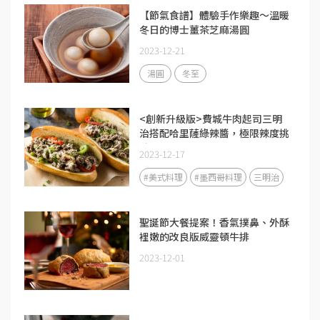
【節氣食譜】體驗手作樂趣～溫暖
冬日的博士薑茶芝麻湯圓
2023-12-21
湯圓
冬至
<創新升級版>費城牛肉起司三明
治搭配哈里薩綠辣醬，極限辣度挑
戰！
2023-12-17
#美式料理
#墨西哥料理
三明治
聖誕節大餐提案！香氣撲鼻、外酥
裡嫩的改良版威靈頓牛排
2023-12-01