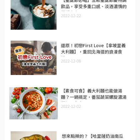
飲品，享受多重口感、淡酒濃情的
微醺之夜！
2022-12-22
還原！初戀First Love【拿坡里義
大利麵】，重回北海道的浪漫食
譜！
2022-12-08
【素食可食】義大利麵也能做湯
麵？一鍋搞定，番茄蔬菜螺旋濃湯
麵輕鬆上桌！
2022-12-02
想來點辣的？【哈里薩奶油南瓜