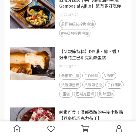
Gambas al Ajillo】這有多好吃你
知道嗎？
2022-07-28
黑標特級初榨橄欖油
#特級初榨橄欖油
【父親節特輯】DIY濃‧醇‧香！
好事花生巴斯克乳酪蛋糕！
2022-07-22
低糖花生醬
手作料理
父親節
父親節蛋糕
父親節禮物
手作甜點
蛋糕
巴斯克蛋糕
乳酪蛋糕
純素可食！濃郁香醇的午後小甜點
【燕麥奶巧克力布丁】
2022-07-04