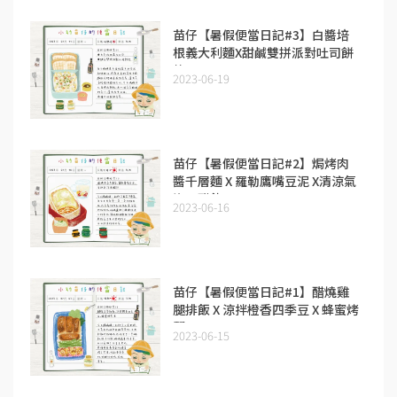
苗仔【暑假便當日記#3】白醬培
根義大利麵X甜鹹雙拼派對吐司餅
乾
2023-06-19
苗仔【暑假便當日記#2】焗烤肉
醬千層麵 X 羅勒鷹嘴豆泥 X清涼氣
泡果醋飲
2023-06-16
苗仔【暑假便當日記#1】醋燒雞
腿排飯 X 涼拌橙香四季豆 X 蜂蜜烤
堅果
2023-06-15