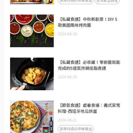
黑標特級初榨橄欖油
金合歡生蜂蜜
【私藏食譜】中秋新創意！DIY 5
款異國風味烤肉醬
2024-08-30
【私藏食譜】必收藏！零廚藝就能
完成的5道氣炸鍋低脂食譜
2024-08-28
【節氣食譜】處暑食補：義式家常
料理-西班牙地瓜烘蛋
2024-08-21
黑標特級初榨橄欖油