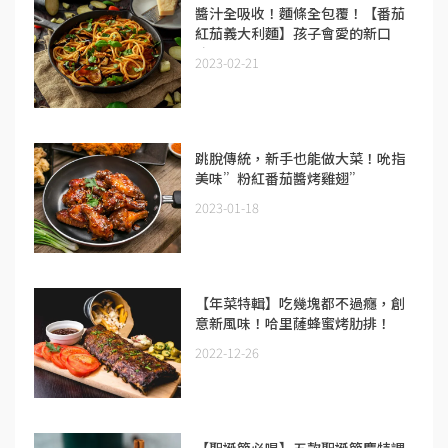
醬汁全吸收！麵條全包覆！【番茄
紅茄義大利麵】孩子會愛的新口
味！
2023-02-21
跳脫傳統，新手也能做大菜！吮指
美味”粉紅番茄醬烤雞翅”
2023-01-18
【年菜特輯】吃幾塊都不過癮，創
意新風味！哈里薩蜂蜜烤肋排！
2022-12-26
【聖誕節必喝】五款聖誕節慶特調