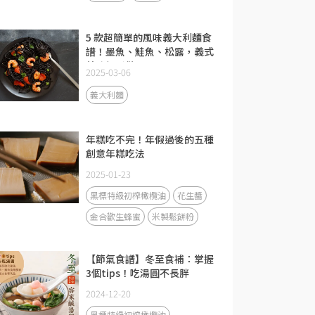
5 款超簡單的風味義大利麵食
譜！墨魚、鮭魚、松露，義式
美味輕鬆做
2025-03-06
義大利麵
年糕吃不完！年假過後的五種
創意年糕吃法
2025-01-23
黑標特級初榨橄欖油
花生醬
金合歡生蜂蜜
米製鬆餅粉
【節氣食譜】冬至食補：掌握
3個tips！吃湯圓不長胖
2024-12-20
黑標特級初榨橄欖油