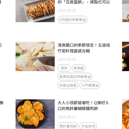
麵
的「豆皮蛋餅」，減脂也可以
吃！
2025-05-29
#特級初榨橄欖油
巧
清爽脆口的季節限定！五道桂
竹筍料理靈感合輯
2025-05-09
藜麥
蘋果醋
黑標特級初榨橄欖油
初春生蜂蜜
入門橄欖油
醃
大人小孩都搶著吃！Q彈好入
口的馬鈴薯蝴蝶麵煎餅
2025-04-17
馬鈴薯煎餅
手指食物