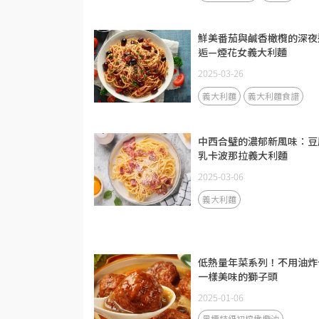
鮮美番茄與鹹香橄欖的深夜
逅—煙花女義大利麵
2025-03-26
義大利麵
義大利麵食譜
中西合璧的濃郁新風味：豆
乳卡波那拉義大利麵
2025-03-06
義大利麵
低熱量年菜系列！不用油炸
一樣美味的獅子頭
2025-01-06
黑標特級初榨橄欖油