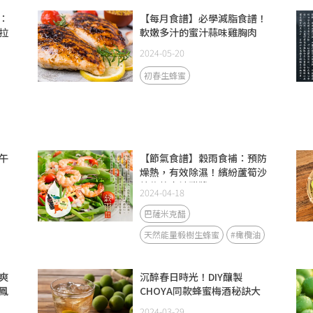
：
【每月食譜】必學減脂食譜！
拉
軟嫩多汁的蜜汁蒜味雞胸肉
2024-05-20
初春生蜂蜜
午
【節氣食譜】穀雨食補：預防
燥熱，有效除濕！繽紛蘆筍沙
拉佐蜂蜜油醋醬
2024-04-18
巴薩米克醋
天然能量椴樹生蜂蜜
#橄欖油
爽
沉醉春日時光！DIY釀製
鳳
CHOYA同款蜂蜜梅酒秘訣大
公開
2024-03-29