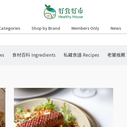
Categories
Shop by Brand
Members Only
News
ws
食材百科 Ingredients
私藏食譜 Recipes
老饕推薦 Te