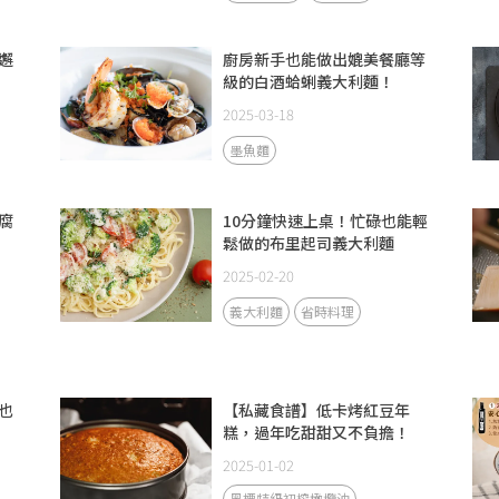
邂
廚房新手也能做出媲美餐廳等
級的白酒蛤蜊義大利麵！
2025-03-18
墨魚麵
腐
10分鐘快速上桌！忙碌也能輕
鬆做的布里起司義大利麵
2025-02-20
義大利麵
省時料理
也
【私藏食譜】低卡烤紅豆年
糕，過年吃甜甜又不負擔！
2025-01-02
黑標特級初榨橄欖油