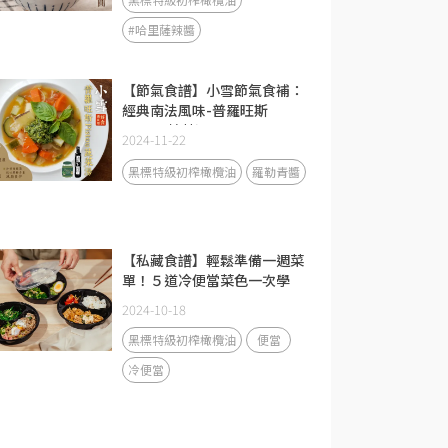
#哈里薩辣醬
【節氣食譜】小雪節氣食補：
經典南法風味-普羅旺斯
Pistou蔬菜湯
2024-11-22
黑標特級初榨橄欖油
羅勒青醬
【私藏食譜】輕鬆準備一週菜
單！５道冷便當菜色一次學
2024-10-18
黑標特級初榨橄欖油
便當
冷便當