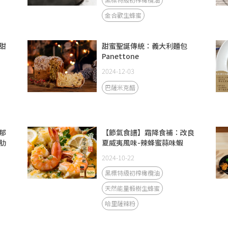
金合歡生蜂蜜
甜
甜蜜聖誕傳統：義大利麵包
Panettone
2024-12-03
巴薩米克醋
郁
【節氣食譜】霜降食補：改良
肋
夏威夷風味-辣蜂蜜蒜味蝦
2024-10-22
黑標特級初榨橄欖油
天然能量椴樹生蜂蜜
哈里薩辣粉