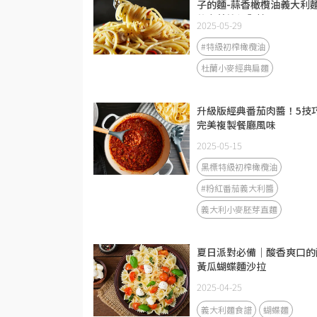
子的麵-蒜香橄欖油義大利
的完美比例與技巧
2025-05-29
#特級初榨橄欖油
杜蘭小麥經典扁麵
升級版經典番茄肉醬！5技
完美複製餐廳風味
2025-05-15
黑標特級初榨橄欖油
#粉紅番茄義大利醬
義大利小麥胚芽直麵
夏日派對必備｜酸香爽口的
黃瓜蝴蝶麵沙拉
2025-04-25
義大利麵食譜
蝴蝶麵