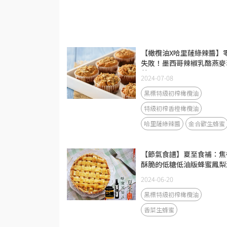
【橄欖油X哈里薩綠辣醬】
失敗！墨西哥辣椒乳酪燕麥
芬
2024-07-08
黑標特級初榨橄欖油
特級初榨香橙橄欖油
哈里薩綠辣醬
金合歡生蜂蜜
【節氣食譜】夏至食補：焦
酥脆的低糖低油版蜂蜜鳳梨
2024-06-20
黑標特級初榨橄欖油
香菜生蜂蜜