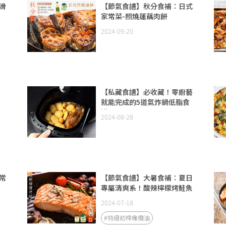
滑
【節氣食譜】秋分食補：日式
家常菜-照燒蓮藕肉餅
2024-09-20
【私藏食譜】必收藏！零廚藝
就能完成的5道氣炸鍋低脂食
譜
2024-08-28
常
【節氣食譜】大暑食補：夏日
專屬清爽系！酸辣檸檬烤鮭魚
2024-07-18
#特級初榨橄欖油