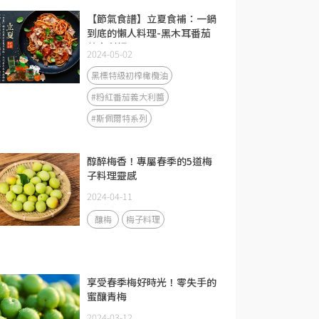
【節氣食譜】立夏食補：一鍋
到底的懶人料理-黑木耳番茄
義大利麵
2024-05-02
黑標特級初榨橄欖油
#粉紅番茄義大利醬
#斯佩爾特系列
醇醉梅香！專屬春季的5道梅
子料理靈感
2024-04-11
釀梅
梅子料理
享受春季梅好時光！零失手的
蜜釀青梅
2024-03-12