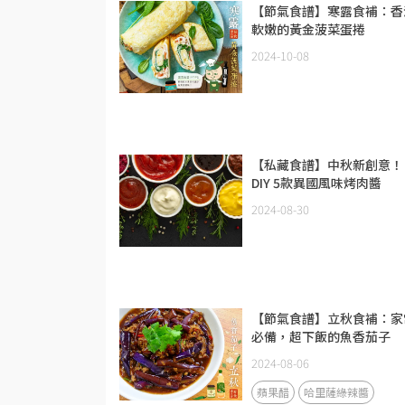
【節氣食譜】寒露食補：香
軟嫩的黃金菠菜蛋捲
2024-10-08
【私藏食譜】中秋新創意！
DIY 5款異國風味烤肉醬
2024-08-30
【節氣食譜】立秋食補：家
必備，超下飯的魚香茄子
2024-08-06
蘋果醋
哈里薩綠辣醬