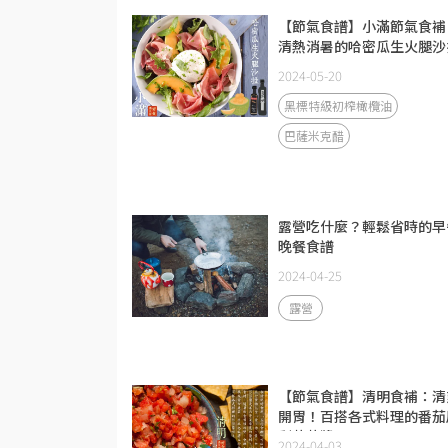
【節氣食譜】小滿節氣食補
清熱消暑的哈密瓜生火腿沙
2024-05-20
黑標特級初榨橄欖油
巴薩米克醋
露營吃什麼？輕鬆省時的早
晚餐食譜
2024-04-25
露營
【節氣食譜】清明食補：清
開胃！百搭各式料理的番茄
梨莎莎醬
2024-04-03