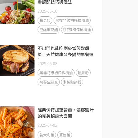
醬調配技巧與做法
2025-05-16
蘋果醋
黑標特級初榨橄欖油
巴薩米克醋
#特級初榨橄欖油
不出門也能吃到麥當勞鬆餅
堡！天然健康又多變的早餐選
擇
2025-05-08
黑標特級初榨橄欖油
鬆餅粉
初春生蜂蜜
米製鬆餅粉
經典伏特加筆管麵，濃郁醬汁
的完美秘訣大公開
2025-04-02
義大利麵
筆管麵