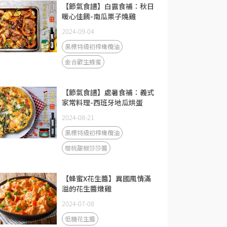
【節氣食譜】白露食補：秋日
暖心佳餚-南瓜栗子燒雞
2024-09-04
黑標特級初榨橄欖油
金合歡生蜂蜜
【節氣食譜】處暑食補：義式
家常料理-西班牙地瓜烘蛋
2024-08-21
黑標特級初榨橄欖油
櫻桃甜椒莎莎醬
【蜂蜜X花生醬】異國風情滿
溢的花生醬燉雞
2024-07-08
低糖花生醬