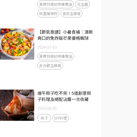
黑標特級初榨橄欖油
花生醬
哈里薩辣粉
香菜生蜂蜜
【節氣食譜】小暑食補：清新
爽口的免炸版芒果優格蝦球
2024-07-03
黑標特級初榨橄欖油
金合歡生蜂蜜
端午粽子吃不完！5道創意粽
子料理及絕配沾醬一次收藏
2024-06-05
粽子
DIY料理