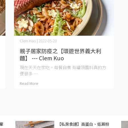
Clem Kuo | 2022-05-20
親子居家防疫之【環遊世界義大利
麵】 --- Clem Kuo
現在天天在家吃，每餐自煮 有罐頭醬料真的方
便很多 ⋯
Read More
輩
【私房食譜】高蛋白、低澱粉