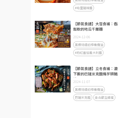
#哈里薩辣醬
【節氣食譜】大雪食補：香
鬆軟的地瓜千層麵
2024-12-06
黑標特級初榨橄欖油
#粉紅番茄義大利醬
【節氣食譜】立冬食補：濃
下飯的巴薩米克醋燒芋頭豬
排
2024-11-07
黑標特級初榨橄欖油
巴薩米克醋
金合歡生蜂蜜