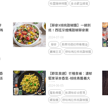
哈里薩綠辣醬
金合歡生蜂蜜
零
【藜麥X核桃甜椒醬】一鍋到
瑪
底！西班牙煙燻甜椒藜麥飯
2024-07-08
藜麥
黑標特級初榨橄欖油
鷹嘴豆泥
穆哈瑪拉核桃甜椒醬
香
【節氣食譜】芒種食補：濃郁
派
堅果草本香氣-核桃青醬義大
利麵
2024-06-05
羅勒青醬
無調味綜合堅果
螺旋麵
穆哈瑪拉核桃甜椒醬