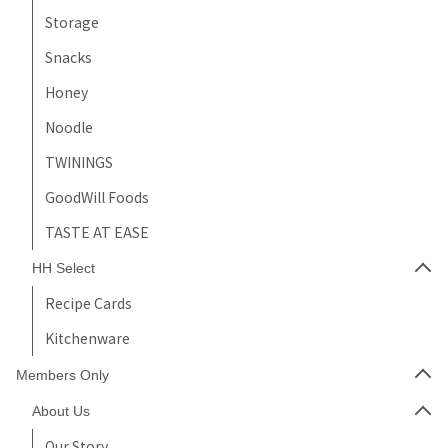
Storage
Snacks
Honey
Noodle
TWININGS
GoodWill Foods
TASTE AT EASE
HH Select
Recipe Cards
Kitchenware
Members Only
About Us
Our Story