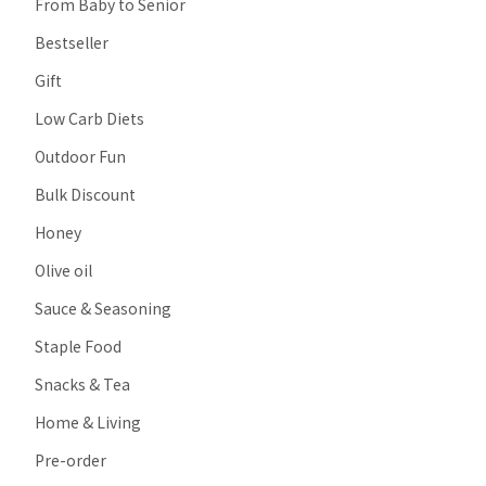
From Baby to Senior
Bestseller
Gift
Low Carb Diets
Outdoor Fun
Bulk Discount
Honey
Olive oil
Sauce & Seasoning
Staple Food
Snacks & Tea
Home & Living
Pre-order