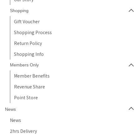
Shopping
Gift Voucher
Shopping Process
Return Policy
Shopping Info
Members Only
Member Benefits
Revenue Share
Point Store
News
News
2hrs Delivery