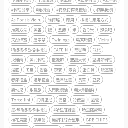
#料理分享
#橄欖油
#特級初榨橄欖油
小蘋果橄欖
As Pontis Vieiru
維爾璐
應用
橄欖油應用方式
推薦方法
美容
飯
煮飯
米
香Q米
肆食吧
天然蜂蜜
唐寧茶
Twinings
喝茶時間
Vieiru
特級初榨香橙橄欖油
CAFEIN
硬咖啡
味旅
火雞肉
美式料理
聖誕節
聖誕大餐
聖誕節料理
湯圓
冬至
習俗
藜麥
素食
蛋白質
胺基酸
春節禮盒
過年禮盒
過年送禮
長輩
豆腐
嬰幼兒
銀髮族
入門橄欖油
義大利餛飩
Tortellini
托特里尼
便當
冷便當
露營
黑標特級初榨橄欖油
#哈里薩辣醬
哈里薩辣粉
桂花烏龍
蘋果醋
無調味綜合堅果
BRB CHIPS