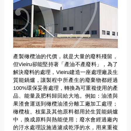
產製橄欖油的代價，就是大量的廢料殘留，
但Vieiru卻能堅持著「產油不產廢料」，為了
解決廢料的處理，Vieiru建造一座處理廠及生
質能鍋爐，讓製程中所產生的廢棄物都經過
100%環保妥善處理，轉換為可重複使用的產
品、能量及肥料歸回給大地。例如：油渣與
果渣會運送到橄欖油渣分離工廠加工處理；
橄欖核、枝葉及其他原料都用於生質能鍋爐
中，換成原料與熱能使用；廢水會經過廠內
的汙水處理設施過濾成乾淨的水，用來重複