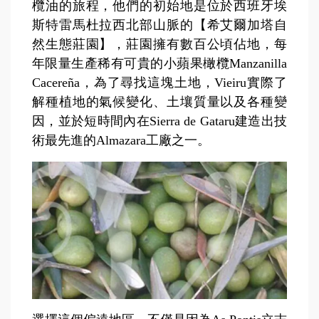
欖油的旅程，他們的初始地是位於西班牙埃
斯特雷馬杜拉西北部山脈的【希艾爾加塔自
然生態莊園】，莊園擁有數百公頃佔地，每
年限量生產稀有可貴的小蘋果橄欖
Manzanilla
Cacereña
，為了尋找這塊土地，Vieiru實際了
解種植地的氣候變化、土壤質量以及各種變
因，
並於短時間內在Sierra de Gataru建造出技
術最先進的Almazara工廠之一。