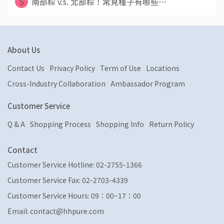
5
南部粽 v.s. 北部粽！常見種子有哪些⋯
About Us
Contact Us
Privacy Policy
Term of Use
Locations
Cross-Industry Collaboration
Ambassador Program
Customer Service
Q & A
Shopping Process
Shopping Info
Return Policy
Contact
Customer Service Hotline: 02-2755-1366
Customer Service Fax: 02-2703-4339
Customer Service Hours: 09：00~17：00
Email: contact@hhpure.com