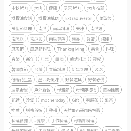
中秋烤肉
烤肉
健康
健康 烤肉
烤肉 推薦
橄欖油食譜
橄欖油挑選
Extraoliveroil
萬聖節
萬聖節料理
南瓜
南瓜料理
美味
南瓜燈
南瓜派
南瓜泥
南瓜拿鐵
簡易
食譜
烤雞
感恩節
感恩節料理
Thanksgiving
美食
料理
春節
新年
年菜
韓國
韓式料理
靈感
韓國春節
台灣
春節料理
新年料理
必吃
低糖花生醬
墨西哥風味
野餐道具
野餐必備
居家野餐
戶外野餐
母親節
母親節禮物
禮物推薦
花禮
珍愛
mothersday
Gift
藥膳茶
果茶
推薦
送禮首選
雞翅
天然墨西哥風味抹醬
料理食譜
#健康
手作料理
母親節料理
母親節餐桌
千層麵皮
漢堡排
#創意料理
#五辛素