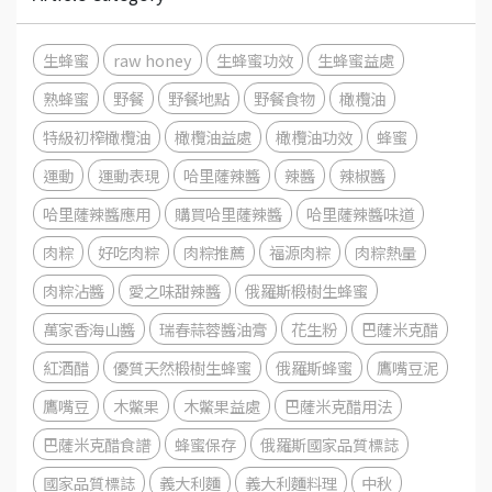
生蜂蜜
raw honey
生蜂蜜功效
生蜂蜜益處
熟蜂蜜
野餐
野餐地點
野餐食物
橄欖油
特級初榨橄欖油
橄欖油益處
橄欖油功效
蜂蜜
運動
運動表現
哈里薩辣醬
辣醬
辣椒醬
哈里薩辣醬應用
購買哈里薩辣醬
哈里薩辣醬味道
肉粽
好吃肉粽
肉粽推薦
福源肉粽
肉粽熱量
肉粽沾醬
愛之味甜辣醬
俄羅斯椴樹生蜂蜜
萬家香海山醬
瑞春蒜蓉醬油膏
花生粉
巴薩米克醋
紅酒醋
優質天然椴樹生蜂蜜
俄羅斯蜂蜜
鷹嘴豆泥
鷹嘴豆
木鱉果
木鱉果益處
巴薩米克醋用法
巴薩米克醋食譜
蜂蜜保存
俄羅斯國家品質標誌
國家品質標誌
義大利麵
義大利麵料理
中秋