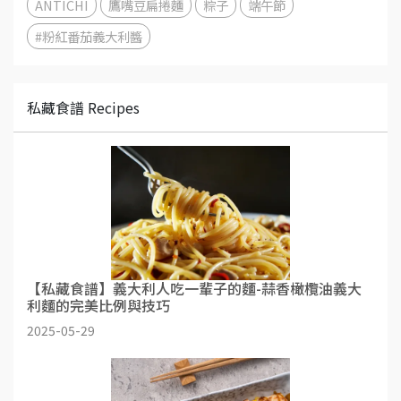
ANTICHI
鷹嘴豆扁捲麵
粽子
端午節
#粉紅番茄義大利醬
私藏食譜 Recipes
【私藏食譜】義大利人吃一輩子的麵-蒜香橄欖油義大
利麵的完美比例與技巧
2025-05-29