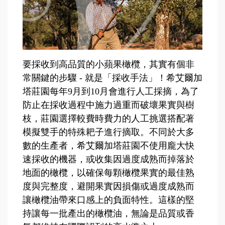
要採收到高品質的小蘋果橄欖，其實有個非
常關鍵的步驟 - 就是「採收手法」！希艾爾加
塔莊園每年9月到10月會進行人工採摘，為了
防止在採收過程中施力過重而破壞果實與樹
枝，莊園選擇較費時費力的人工挑選搭配著
模擬雙手的特殊耙子進行摘取。不同於大多
數的生產者，希艾爾加塔莊園不使用龐大快
速採收的機器，或收集因過度成熟而掉落於
地面的橄欖，以確保每顆橄欖果實的最佳熟
度與完整度，避開果實因損傷或過度成熟而
讓橄欖油帶來口感上的負面特性。這樣的堅
持讓每一批產出的橄欖油，無論是品質或香