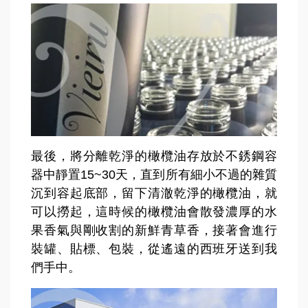
最後，將分離乾淨的橄欖油存放於不銹鋼容
器中靜置15~30天，直到所有細小不過的雜質
沉到容起底部，留下清澈乾淨的橄欖油，就
可以撈起，這時候的橄欖油會散發濃厚的水
果香氣與剛收割的新鮮青草香，接著會進行
裝罐、貼標、包裝，從遙遠的西班牙送到我
們手中。