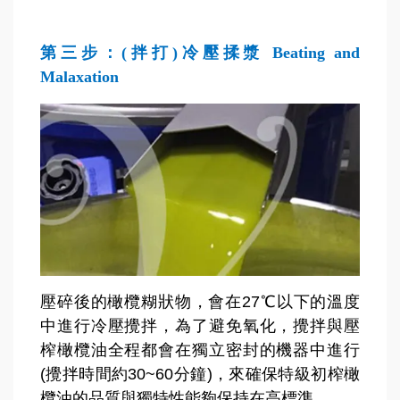
第三步：(拌打)冷壓揉漿 Beating and
Malaxation
壓碎後的橄欖糊狀物，會在27℃以下的溫度
中進行冷壓攪拌，為了避免氧化，攪拌與壓
榨橄欖油全程都會在獨立密封的機器中進行
(攪拌時間約30~60分鐘)，來確保特級初榨橄
欖油的品質與獨特性能夠保持在高標準。