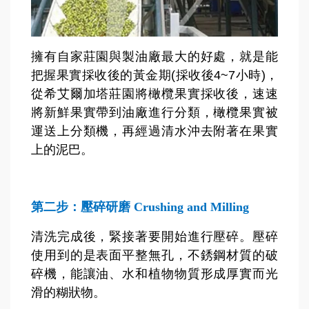
擁有自家莊園與製油廠最大的好處，就是能
把握果實採收後的黃金期(採收後4~7小時)，
從希艾爾加塔莊園將橄欖果實採收後，速速
將新鮮果實帶到油廠進行分類，橄欖果實被
運送上分類機，再經過清水沖去附著在果實
上的泥巴。
第二步：壓碎研磨 Crushing and Milling
清洗完成後，緊接著要開始進行壓碎。壓碎
使用到的是表面平整無孔，不銹鋼材質的破
碎機，能讓油、水和植物物質形成厚實而光
滑的糊狀物。