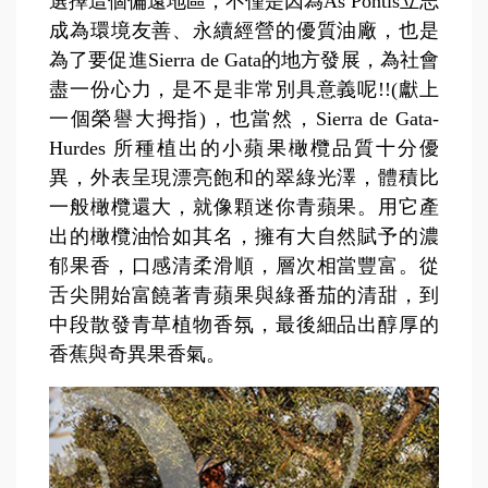
選擇這個偏遠地區，不僅是因為As Pontis立志
成為環境友善、永續經營的優質油廠，也是
為了要促進Sierra de Gata的地方發展，為社會
盡一份心力，是不是非常別具意義呢!!(獻上
一個榮譽大拇指)，也當然，Sierra de Gata-
Hurdes 所種植出的小蘋果橄欖品質十分優
異，外表呈現漂亮飽和的翠綠光澤，體積比
一般橄欖還大，就像顆迷你青蘋果。用它產
出的橄欖油恰如其名，擁有大自然賦予的濃
郁果香，口感清柔滑順，層次相當豐富。從
舌尖開始富饒著青蘋果與綠番茄的清甜，到
中段散發青草植物香氛，最後細品出醇厚的
香蕉與奇異果香氣。