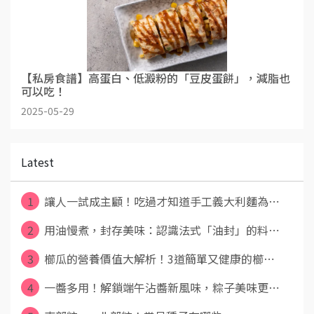
【私房食譜】高蛋白、低澱粉的「豆皮蛋餅」，減脂也
可以吃！
2025-05-29
Latest
1
讓人一試成主顧！吃過才知道手工義大利麵為⋯
2
用油慢煮，封存美味：認識法式「油封」的料⋯
3
櫛瓜的營養價值大解析！3道簡單又健康的櫛⋯
4
一醬多用！解鎖端午沾醬新風味，粽子美味更⋯