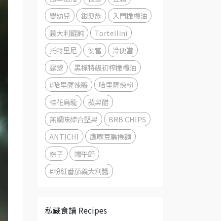
嬰幼兒
銀髮族
入門橄欖油
義大利餛飩
Tortellini
托特里尼
便當
冷便當
露營
黑標特級初榨橄欖油
#哈里薩辣醬
哈里薩辣粉
桂花烏龍
蘋果醋
無調味綜合堅果
BRB CHIPS
ANTICHI
鷹嘴豆扁捲麵
粽子
端午節
#粉紅番茄義大利醬
私藏食譜 Recipes