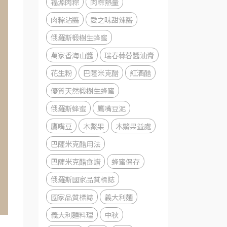
福源肉粽
肉粽熱量
肉粽沾醬
愛之味甜辣醬
俄羅斯椴樹生蜂蜜
萬家香海山醬
瑞春蒜蓉醬油膏
花生粉
巴薩米克醋
紅酒醋
優質天然椴樹生蜂蜜
俄羅斯蜂蜜
鷹嘴豆泥
鷹嘴豆
木鱉果
木鱉果益處
巴薩米克醋用法
巴薩米克醋食譜
蜂蜜保存
俄羅斯國家品質標誌
國家品質標誌
義大利麵
義大利麵料理
中秋