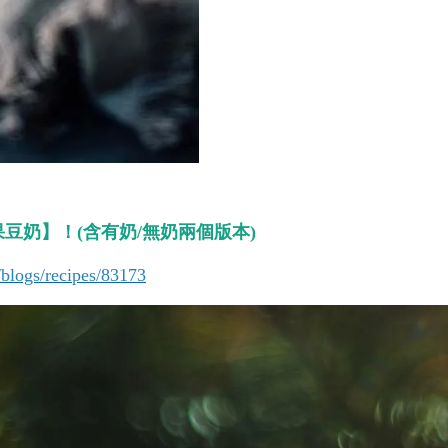
豆奶】！(含有奶/無奶兩個版本)
blogs/recipes/83173