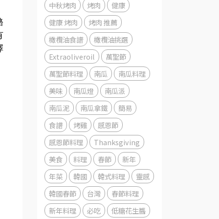
中秋烤肉
烤肉
健康
酪
健康 烤肉
烤肉 推薦
有
橄欖油食譜
橄欖油挑選
擇
Extraoliveroil
萬聖節
、
萬聖節料理
南瓜
南瓜料理
美味
南瓜燈
南瓜派
南瓜泥
南瓜拿鐵
簡易
食譜
烤雞
感恩節
感恩節料理
Thanksgiving
美食
料理
春節
新年
年菜
韓國
韓式料理
靈感
韓國春節
台灣
春節料理
新年料理
必吃
低糖花生醬