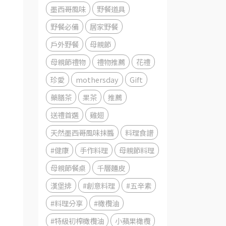
墨西哥風味
野餐道具
野餐必備
居家野餐
戶外野餐
母親節
母親節禮物
禮物推薦
花禮
珍愛
mothersday
Gift
藥膳茶
果茶
推薦
送禮首選
雞翅
天然墨西哥風味抹醬
料理食譜
#健康
手作料理
母親節料理
母親節餐桌
千層麵皮
漢堡排
#創意料理
#五辛素
#料理分享
#橄欖油
#特級初榨橄欖油
小蘋果橄欖