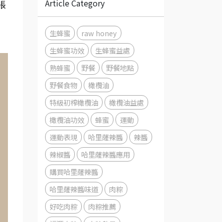
Article Category
張
生蜂蜜
raw honey
生蜂蜜功效
生蜂蜜益處
熟蜂蜜
野餐
野餐地點
野餐食物
橄欖油
特級初榨橄欖油
橄欖油益處
橄欖油功效
蜂蜜
運動
運動表現
哈里薩辣醬
辣醬
辣椒醬
哈里薩辣醬應用
購買哈里薩辣醬
哈里薩辣醬味道
肉粽
好吃肉粽
肉粽推薦