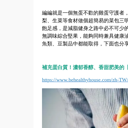
編編就是一個無蛋不歡的雞蛋守護者
梨、生菜等食材做個超簡易的菜包三
飽足感，是減脂健身之路中必不可少
無調味綜合堅果，能夠同時兼具健康
魚類、豆製品中都能取得，下面也分
補充蛋白質！濃郁香醇、香甜肥美的
https://www.behealthyhouse.com/zh-TW/