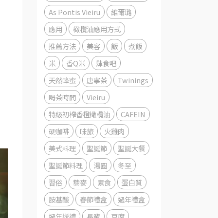
As Pontis Vieiru
維爾璐
應用
橄欖油應用方式
推薦方法
美容
飯
煮飯
米
香Q米
肆食吧
天然蜂蜜
唐寧茶
Twinings
喝茶時間
Vieiru
特級初榨香橙橄欖油
CAFEIN
硬咖啡
味旅
火雞肉
美式料理
聖誕節
聖誕大餐
聖誕節料理
湯圓
冬至
習俗
藜麥
素食
蛋白質
胺基酸
春節禮盒
過年禮盒
過年送禮
長輩
豆腐