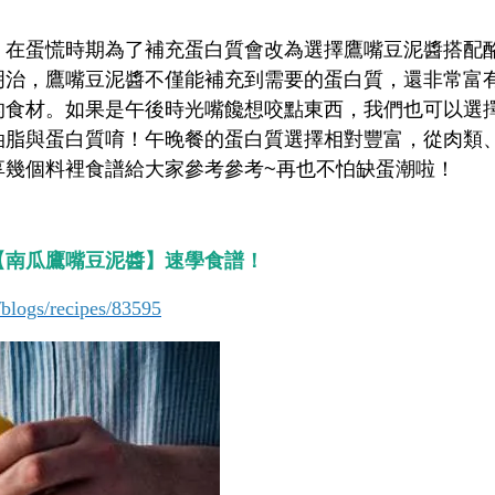
，在蛋慌時期為了補充蛋白質會改為選擇鷹嘴豆泥醬搭配
明治，鷹嘴豆泥醬不僅能補充到需要的蛋白質，還非常富
的食材。如果是午後時光嘴饞想咬點東西，我們也可以選
油脂與蛋白質唷！午晚餐的蛋白質選擇相對豐富，從肉類
享幾個料裡食譜給大家參考參考~再也不怕缺蛋潮啦！
【南瓜鷹嘴豆泥醬】速學食譜！
blogs/recipes/83595