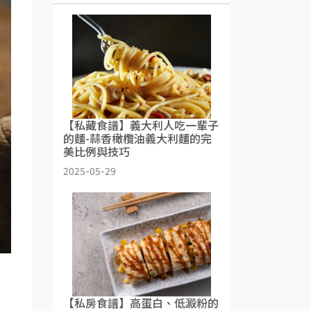
【私藏食譜】義大利人吃一輩子
的麵-蒜香橄欖油義大利麵的完
美比例與技巧
2025-05-29
【私房食譜】高蛋白、低澱粉的