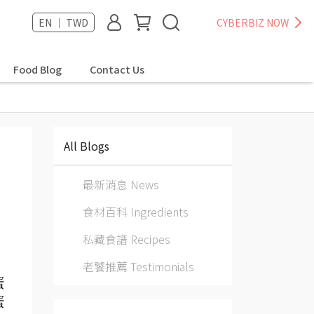
EN ｜ TWD
CYBERBIZ NOW
Food Blog
Contact Us
All Blogs
最新消息 News
食材百科 Ingredients
私藏食譜 Recipes
老饕推薦 Testimonials
蛋
蛋