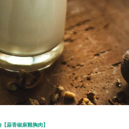
夠【蒜香椒麻雞胸肉】