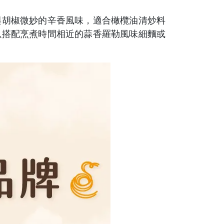
與胡椒微妙的辛香風味，適合橄欖油清炒料
以搭配烹煮時間相近的蒜香羅勒風味細麵或