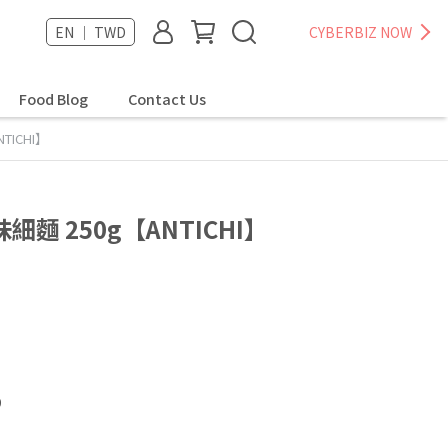
EN ｜ TWD
CYBERBIZ NOW
Food Blog
Contact Us
ICHI】
麵 250g【ANTICHI】
9