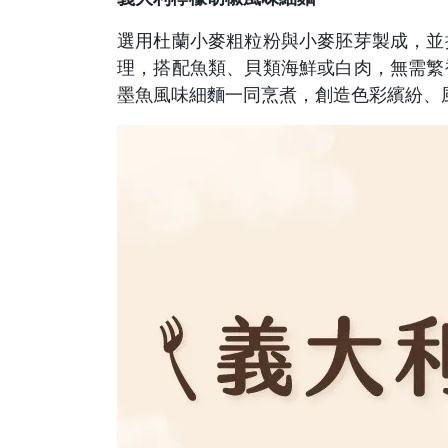
選用杜蘭小麥粗粒粉與小麥胚芽製成，並
理，搭配魚類、貝類海鮮或白肉，無需繁
墨魚風味細麵一同烹煮，創造色彩繽紛、