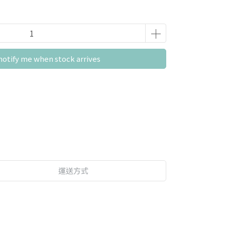
notify me when stock arrives
運送方式