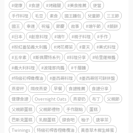
#健康
#食譜
#烤雞腿
#美食推薦
便當
手作料理
毛豆
素食
國王麵包
兒童節
三王節
國王
幸運
祝福
節慶
故事
#端午節
#蕨餅
#日本
#創意料理
#端午
#親子料理
#手作
#粉紅番茄義大利醬
#烤花椰菜
#夏天
#美式料理
#五辛素
#斯佩爾特系列
#料理分享
#哈里薩辣醬
#義大利料理
#波隆那肉醬
#千層麵
#特級初榨橄欖油
#墨西哥料理
#墨西哥塔可餅拼盤
燕麥杯
隔夜燕麥
早餐
食譜推薦
食譜分享
健康食譜
Overnight Oats
燕麥奶
布丁
父親節
父親節蛋糕
父親節禮物
手作甜點
蛋糕
巴斯克蛋糕
乳酪蛋糕
肆食吧
柚子
唐寧茶
Twinings
特級初榨香橙橄欖油
黃香草木樨生蜂蜜