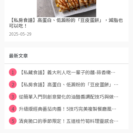
【私房食譜】高蛋白、低澱粉的「豆皮蛋餅」，減脂也
可以吃！
2025-05-29
最新文章
1
【私藏食譜】義大利人吃一輩子的麵-蒜香橄⋯
2
【私房食譜】高蛋白、低澱粉的「豆皮蛋餅」⋯
3
從簡單入門到創意變化的油醋醬調配技巧與做⋯
4
升級版經典番茄肉醬！5技巧完美複製餐廳風⋯
5
清爽脆口的季節限定！五道桂竹筍料理靈感合⋯