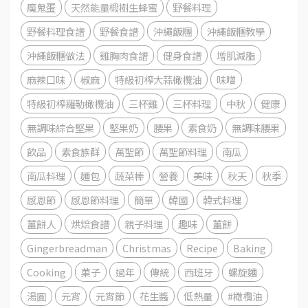
魔鬼蛋
天然能量椴樹生蜂蜜
野餐料理
野餐料理食譜
野餐食譜
沖繩飯糰
沖繩飯糰教學
沖繩飯糰做法
雞胸肉食譜
健身食譜
增肌減脂
麻辣口味
椒麻
特級初榨大蒜橄欖油
味噌
特級初榨羅勒橄欖油
三杯雞
三杯料理
中秋
健康
無調味綜合堅果
堅果奶
腰果
素食奶
無調味腰果
飲品
素食族群
萬聖節
萬聖節料理
南瓜
南瓜料理
麵包
蔬菜棒
營養
美味
秋天
秋季
感恩節
感恩節料理
簡單
韓國
韓式料理
薑餅人
烘焙食譜
親子料理
趣味
薑餅
Gingerbreadman
Christmas
Recipe
Baking
Cooking
菓子
過年
傳統
西班牙
螺旋麵
湯圓
元宵
元宵節
花生醬
低熱量
#橄欖油