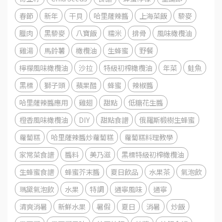
春節
新年
干貝
哈里薩辣醬
上海菜飯
藜麥
臘肉
黑藜麥
八寶飯
糯米
排骨
風味橄欖油
雞湯
馬鈴薯
橄欖油
生蜂蜜
野餐
檸檬風味橄欖油
沙拉
特級初榨橄欖油
年菜
鮭魚
黑標
獅子頭
蘋果醋
蜂蜜
辣椒醬
哈里薩辣醬應用
雞翅
甜點
低糖花生醬
橙香風味橄欖油
DIY
甜點食譜
俄羅斯椴樹生蜂蜜
蘿蔔糕
哈里薩辣醬炒蘿蔔糕
蘿蔔糕料理教學
家常菜食譜
醬料
美乃滋
黑標特級初榨橄欖油
生蜂蜜食譜
蜂蜜芥末醬
夏日飲品
水果茶
氣泡飲
瑪黛氣泡飲
水果
特調
通寧風味
通寧
清爽消暑
新鮮水果
暑假
夏日
消暑
炒飯