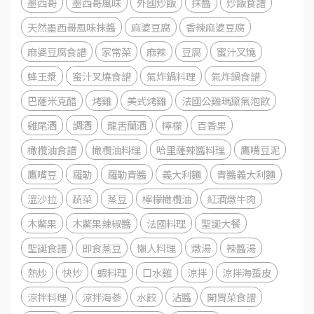
墨西哥
墨西哥風味
外國炒飯
抹醬
炒飯食譜
天然墨西哥風味抹醬
麻婆豆腐
香辣麻婆豆腐
麻婆豆腐食譜
家常菜
麻辣
豆腐
蜜汁叉燒
蜂王漿
蜜汁叉燒食譜
氣炸鍋料理
氣炸鍋食譜
巴薩米克醋
烤雞
美式烤雞
法國公雞瑪黛氣泡飲
雞尾酒
調酒
龍舌蘭酒
檸檬
百香果
橄欖油食譜
橄欖油料理
哈里薩辣醬料理
鷹嘴豆泥
鷹嘴豆
羅勒
羅勒青醬
義大利麵
青醬義大利麵
溫沙拉
蔬菜
蒸豆
檸檬橄欖油
紅酒燉牛肉
木鱉果
木鱉果辣椒醬
法國料理
聖誕大餐
聖誕食譜
即食蒸豆
懶人料理
燉湯
辣醬湯
熱炒
快炒
蝦料理
口水雞
涼拌
涼拌海蜇皮
涼拌料理
涼拌海蔘
水餃
沾醬
開胃菜食譜