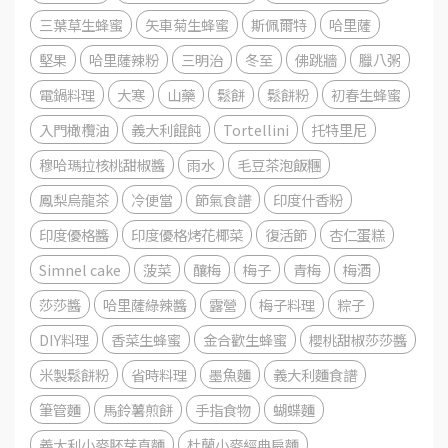
三葉草生蜂蜜
矢車菊生蜂蜜
斯佩爾特
哈里薩
堅果
哈里薩辣粉
三明治
冬至
佛跳牆
臘八粥
電鍋料理
大寒
山藥
鬆餅
鬆餅粉
初春生蜂蜜
入門橄欖油
義大利餛飩
Tortellini
托特里尼
穆哈瑪拉核桃甜椒醬
雨水
毛豆茶泡飯糰
鳳梨烏龍茶
冷便當
節氣食譜
印度什香粉
印度優格醬
印度優格烤花椰菜
復活節
杏仁蛋糕
Simnel cake
菠菜
釀梅
梅子
青梅
梅酒
莎莎醬
哈里薩綠辣醬
露營
梅子料理
粽子
DIY料理
香菜生蜂蜜
金合歡生蜂蜜
櫻桃甜椒莎莎醬
米製鬆餅粉
省時料理
墨魚麵
義大利麵食譜
筆管麵
馬鈴薯煎餅
手指食物
蝴蝶麵
義大利小麥胚芽直麵
杜蘭小麥經典扁麵