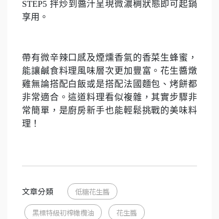
STEP5
拌炒到醬汁呈現微濃稠狀態即可起鍋
享用。
帶有微辛辣口感及煙燻香氣的香菜生蜂蜜，
能讓鹹食料理風味層次更加豐富。花生醬燉
雞無論搭配白飯或是搭配法國麵包、烤餅都
非常適合。這道料理看似複雜，其實步驟非
常簡單，是廚房新手也能輕鬆挑戰的美味料
理！
文章分類
低糖花生醬
黑標特級初榨橄欖油
花生醬