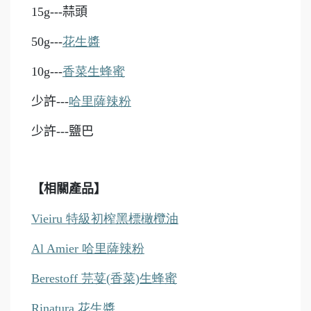
15g---
蒜頭
50g---
花生醬
10g---
香菜生蜂蜜
少許---
哈里薩辣粉
少許---鹽巴
【相關產品】
Vieiru
特級初榨黑標橄欖油
Al Amier 哈里薩辣粉
Berestoff
芫荽(
香菜)
生蜂蜜
Rinatura
花生醬