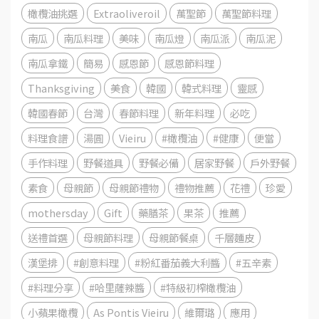
橄欖油挑選
Extraoliveroil
萬聖節
萬聖節料理
南瓜
南瓜料理
美味
南瓜燈
南瓜派
南瓜泥
南瓜拿鐵
簡易
感恩節
感恩節料理
Thanksgiving
美食
韓國
韓式料理
靈感
韓國春節
台灣
春節料理
新年料理
必吃
料理食譜
湯圓
Vieiru
#橄欖油
#健康
便當
手作料理
野餐道具
野餐必備
居家野餐
戶外野餐
素食
母親節
母親節禮物
禮物推薦
花禮
珍愛
mothersday
Gift
藥膳茶
果茶
推薦
送禮首選
母親節料理
母親節餐桌
千層麵皮
漢堡排
#創意料理
#粉紅番茄義大利醬
#五辛素
#料理分享
#哈里薩辣醬
#特級初榨橄欖油
小蘋果橄欖
As Pontis Vieiru
維爾璐
應用