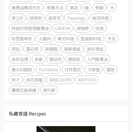
橄欖油應用方式
推薦方法
美容
飯
煮飯
米
香Q米
肆食吧
唐寧茶
Twinings
喝茶時間
特級初榨香橙橄欖油
CAFEIN
硬咖啡
味旅
哈里薩辣粉
火雞肉
美式料理
聖誕節料理
冬至
習俗
蛋白質
胺基酸
春節禮盒
過年禮盒
過年送禮
長輩
嬰幼兒
銀髮族
入門橄欖油
義大利餛飩
Tortellini
托特里尼
冷便當
露營
粽子
桂花烏龍
BRB CHIPS
ANTICHI
鷹嘴豆扁捲麵
端午節
私藏食譜 Recipes