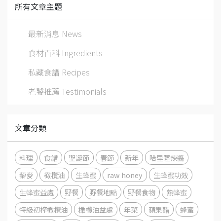
所有文章主題
最新消息 News
食材百科 Ingredients
私藏食譜 Recipes
老饕推薦 Testimonials
文章分類
料理
食譜
聖誕節
春節
新年
哈里薩辣醬
藜麥
橄欖油
生蜂蜜
raw honey
生蜂蜜功效
生蜂蜜益處
野餐
野餐地點
野餐食物
熟蜂蜜
特級初榨橄欖油
橄欖油益處
年菜
蘋果醋
蜂蜜