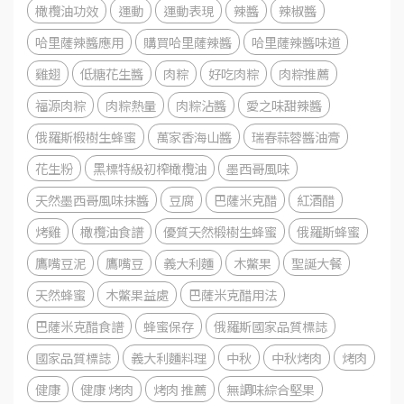
橄欖油功效
運動
運動表現
辣醬
辣椒醬
哈里薩辣醬應用
購買哈里薩辣醬
哈里薩辣醬味道
雞翅
低糖花生醬
肉粽
好吃肉粽
肉粽推薦
福源肉粽
肉粽熱量
肉粽沾醬
愛之味甜辣醬
俄羅斯椴樹生蜂蜜
萬家香海山醬
瑞春蒜蓉醬油膏
花生粉
黑標特級初榨橄欖油
墨西哥風味
天然墨西哥風味抹醬
豆腐
巴薩米克醋
紅酒醋
烤雞
橄欖油食譜
優質天然椴樹生蜂蜜
俄羅斯蜂蜜
鷹嘴豆泥
鷹嘴豆
義大利麵
木鱉果
聖誕大餐
天然蜂蜜
木鱉果益處
巴薩米克醋用法
巴薩米克醋食譜
蜂蜜保存
俄羅斯國家品質標誌
國家品質標誌
義大利麵料理
中秋
中秋烤肉
烤肉
健康
健康 烤肉
烤肉 推薦
無調味綜合堅果