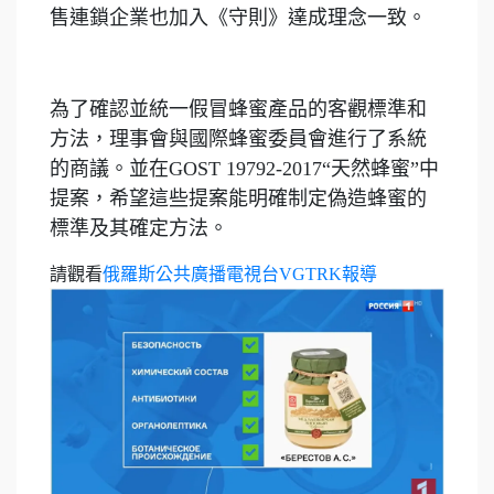
售連鎖企業也加入《守則》達成理念一致。
為了確認並統一假冒蜂蜜產品的客觀標準和
方法，理事會與國際蜂蜜委員會進行了系統
的商議。並在GOST 19792-2017“天然蜂蜜”中
提案，希望這些提案能明確制定偽造蜂蜜的
標準及其確定方法。
請觀看
俄羅斯公共廣播電視台VGTRK報導