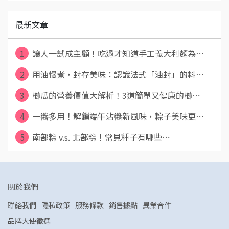
最新文章
1
讓人一試成主顧！吃過才知道手工義大利麵為⋯
2
用油慢煮，封存美味：認識法式「油封」的料⋯
3
櫛瓜的營養價值大解析！3道簡單又健康的櫛⋯
4
一醬多用！解鎖端午沾醬新風味，粽子美味更⋯
5
南部粽 v.s. 北部粽！常見種子有哪些⋯
關於我們
聯絡我們
隱私政策
服務條款
銷售據點
異業合作
品牌大使徵選