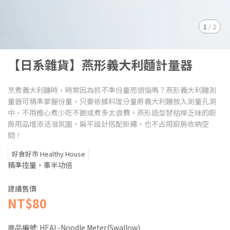
1
/
2
【日系雜貨】燕形義大利麵計量器
烹煮義大利麵時，時常因為抓不準份量而煩惱嗎？燕形義大利麵測
量器可精準掌握份量，只要依據料理分量將義大利麵放入測量孔洞
中，不用擔心煮少吃不飽或煮多太浪費。燕形造型替枯燥乏味的廚
房用品增添活潑氛圍，扁平設計搭配掛繩，也不占用廚房收納空
間！
好食好市 Healthy House
精準控量，事半功倍
建議售價
NT$80
商品編號:
HEAL-Noodle Meter(Swallow)