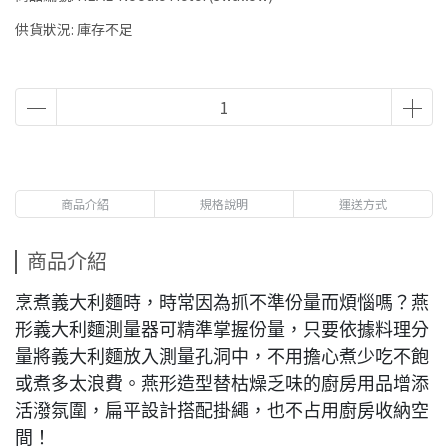
供貨狀況:
庫存不足
商品介紹
規格說明
運送方式
商品介紹
烹煮義大利麵時，時常因為抓不準份量而煩惱嗎？燕
形義大利麵測量器可精準掌握份量，只要依據料理分
量將義大利麵放入測量孔洞中，不用擔心煮少吃不飽
或煮多太浪費。燕形造型替枯燥乏味的廚房用品增添
活潑氛圍，扁平設計搭配掛繩，也不占用廚房收納空
間！