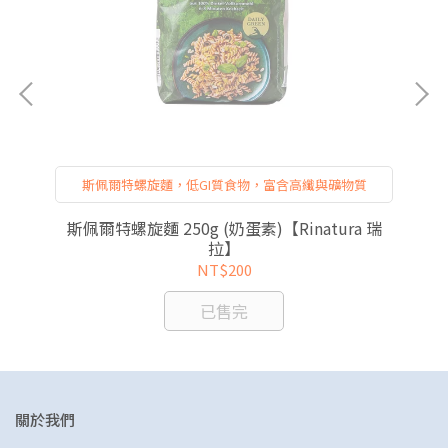
斯佩爾特螺旋麵，低GI質食物，富含高纖與礦物質
斯佩爾特螺旋麵 250g (奶蛋素)【Rinatura 瑞
花
拉】
NT$200
已售完
關於我們