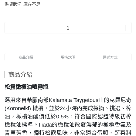
供貨狀況:
庫存不足
商品介紹
規格說明
運送方式
商品介紹
松露橄欖油噴霧瓶
選用來自希臘南部Kalamata Taygetous山的克羅尼奇
(Koroneiki) 橄欖，並於24小時內完成採摘、挑選、榨
油，橄欖油酸價低於0.5%，符合國際認證特級初榨
橄欖油標準。Iliada的橄欖油散發濃郁的橄欖香氣及
青草芳香，獨特松露風味，非常適合蛋類、蔬菜料