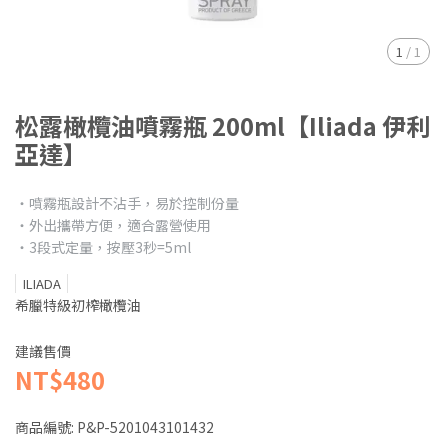
1
/
1
松露橄欖油噴霧瓶 200ml【Iliada 伊利
亞達】
‧噴霧瓶設計不沾手，易於控制份量
‧外出攜帶方便，適合露營使用
‧3段式定量，按壓3秒=5ml
ILIADA
希臘特級初榨橄欖油
建議售價
NT$480
商品編號:
P&P-5201043101432