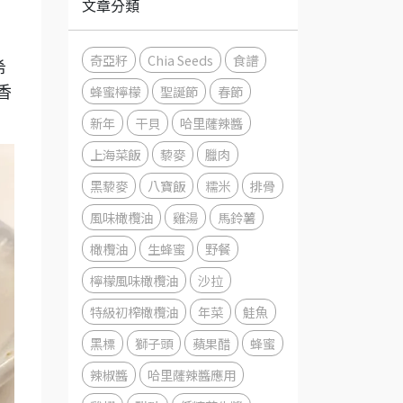
文章分類
奇亞籽
Chia Seeds
食譜
希
蜂蜜檸檬
聖誕節
春節
香
新年
干貝
哈里薩辣醬
上海菜飯
藜麥
臘肉
黑藜麥
八寶飯
糯米
排骨
風味橄欖油
雞湯
馬鈴薯
橄欖油
生蜂蜜
野餐
檸檬風味橄欖油
沙拉
特級初榨橄欖油
年菜
鮭魚
黑標
獅子頭
蘋果醋
蜂蜜
辣椒醬
哈里薩辣醬應用