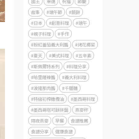
國王
幸運
祝福
節慶
故事
#端午節
#蕨餅
#日本
#創意料理
#端午
#親子料理
#手作
#粉紅番茄義大利醬
#烤花椰菜
#夏天
#美式料理
#五辛素
#斯佩爾特系列
#料理分享
#哈里薩辣醬
#義大利料理
#波隆那肉醬
#千層麵
#特級初榨橄欖油
#墨西哥料理
#墨西哥塔可餅拼盤
燕麥杯
隔夜燕麥
早餐
食譜推薦
食譜分享
健康食譜