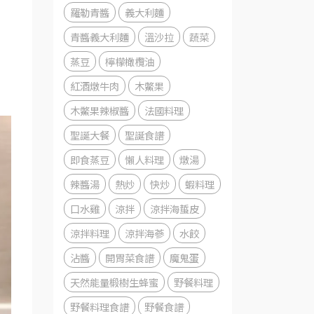
羅勒青醬
義大利麵
青醬義大利麵
溫沙拉
蔬菜
蒸豆
檸檬橄欖油
紅酒燉牛肉
木鱉果
木鱉果辣椒醬
法國料理
聖誕大餐
聖誕食譜
即食蒸豆
懶人料理
燉湯
辣醬湯
熱炒
快炒
蝦料理
口水雞
涼拌
涼拌海蜇皮
涼拌料理
涼拌海蔘
水餃
沾醬
開胃菜食譜
魔鬼蛋
天然能量椴樹生蜂蜜
野餐料理
野餐料理食譜
野餐食譜