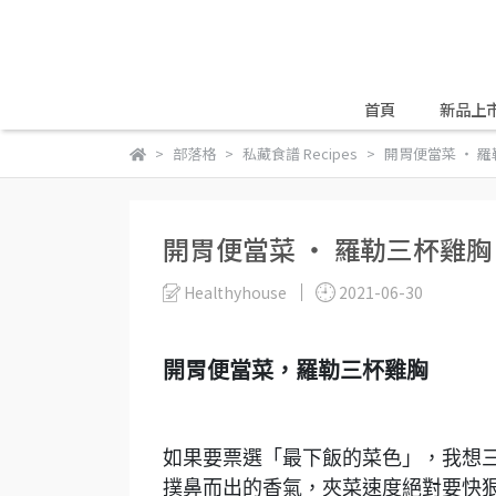
首頁
新品上
部落格
私藏食譜 Recipes
開胃便當菜 ‧ 
開胃便當菜 ‧ 羅勒三杯雞胸
Healthyhouse
2021-06-30
開胃便當菜，羅勒三杯雞胸
如果要票選「最下飯的菜色」，我想
撲鼻而出的香氣，夾菜速度絕對要快