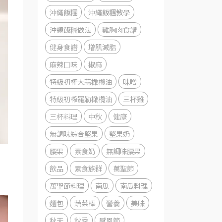
沖繩飯糰
沖繩飯糰教學
沖繩飯糰做法
雞胸肉食譜
健身食譜
增肌減脂
麻辣口味
椒麻
特級初榨大蒜橄欖油
味噌
特級初榨羅勒橄欖油
三杯雞
三杯料理
中秋
健康
無調味綜合堅果
堅果奶
腰果
素食奶
無調味腰果
飲品
素食族群
萬聖節
萬聖節料理
南瓜
南瓜料理
麵包
蔬菜棒
營養
美味
秋天
秋季
感恩節