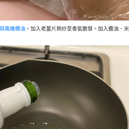
蒜風橄欖油
，加入老薑片熱炒至香氣散發。加入醬油、米