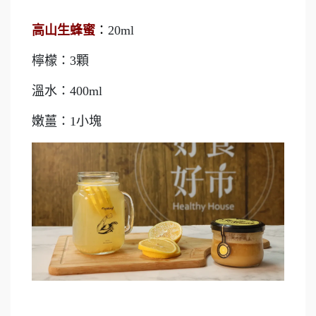
高山生蜂蜜
：
20ml
檸檬：3顆
溫水：400ml
嫩薑：1小塊