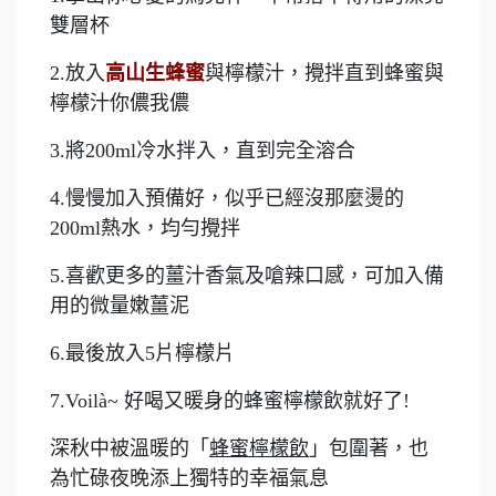
雙層杯
2.放入
高山生蜂蜜
與檸檬汁，攪拌直到蜂蜜與
檸檬汁你儂我儂
3.將200ml冷水拌入，直到完全溶合
4.慢慢加入預備好，似乎已經沒那麼燙的
200ml熱水，均勻攪拌
5.喜歡更多的薑汁香氣及嗆辣口感，可加入備
用的微量嫩薑泥
6.最後放入5片檸檬片
7.Voilà~ 好喝又暖身的蜂蜜檸檬飲就好了!
深秋中被溫暖的「
蜂蜜檸檬飲
」包圍著，也
為忙碌夜晚添上獨特的幸福氣息