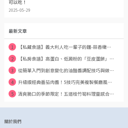
可以吃！
2025-05-29
最新文章
1
【私藏食譜】義大利人吃一輩子的麵-蒜香橄⋯
2
【私房食譜】高蛋白、低澱粉的「豆皮蛋餅」⋯
3
從簡單入門到創意變化的油醋醬調配技巧與做⋯
4
升級版經典番茄肉醬！5技巧完美複製餐廳風⋯
5
清爽脆口的季節限定！五道桂竹筍料理靈感合⋯
關於我們