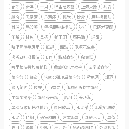
春節
新年
干貝
哈里薩辣醬
上海菜飯
藜麥
臘肉
黑藜麥
八寶飯
糯米
排骨
風味橄欖油
雞湯
馬鈴薯
檸檬風味橄欖油
沙拉
巴薩米克醋
年菜
鮭魚
黑標
獅子頭
蘋果醋
蜂蜜
哈里薩辣醬應用
雞翅
甜點
低糖花生醬
橙香風味橄欖油
DIY
甜點食譜
蘿蔔糕
哈里薩辣醬炒蘿蔔糕
蘿蔔糕料理教學
家常菜食譜
氣泡飲
通寧
法國公雞瑪黛氣泡飲
雞尾酒
調酒
龍舌蘭酒
檸檬
百香果
俄羅斯椴樹生蜂蜜
生蜂蜜食譜
蜂蜜芥末醬
醬料
美乃滋
黑標特級初榨橄欖油
夏日飲品
水果茶
瑪黛氣泡飲
水果
特調
通寧風味
清爽消暑
新鮮水果
暑假
夏日
消暑
炒飯
墨西哥
墨西哥風味
外國炒飯