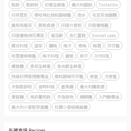
鬆餅
鬆餅粉
初春生蜂蜜
義大利餛飩
Tortellini
托特里尼
穆哈瑪拉核桃甜椒醬
雨水
毛豆茶泡飯糰
鳳梨烏龍茶
節氣食譜
印度什香粉
印度優格醬
印度優格烤花椰菜
復活節
杏仁蛋糕
Simnel cake
韓式料理
菠菜
釀梅
梅子
青梅
梅酒
莎莎醬
哈里薩綠辣醬
梅子料理
露營
粽子
DIY料理
螺旋麵
香菜生蜂蜜
金合歡生蜂蜜
特級初榨香橙橄欖油
櫻桃甜椒莎莎醬
便當
冷便當
米製鬆餅粉
省時料理
墨魚麵
義大利麵食譜
筆管麵
馬鈴薯煎餅
手指食物
蝴蝶麵
入門橄欖油
義大利小麥胚芽直麵
杜蘭小麥經典扁麵
私藏食譜 Recipes