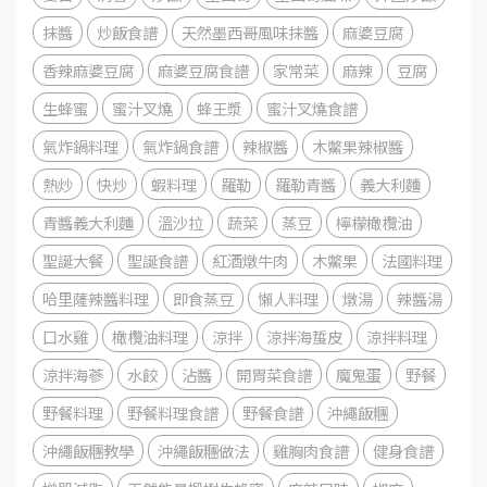
抹醬
炒飯食譜
天然墨西哥風味抹醬
麻婆豆腐
香辣麻婆豆腐
麻婆豆腐食譜
家常菜
麻辣
豆腐
生蜂蜜
蜜汁叉燒
蜂王漿
蜜汁叉燒食譜
氣炸鍋料理
氣炸鍋食譜
辣椒醬
木鱉果辣椒醬
熱炒
快炒
蝦料理
羅勒
羅勒青醬
義大利麵
青醬義大利麵
溫沙拉
蔬菜
蒸豆
檸檬橄欖油
聖誕大餐
聖誕食譜
紅酒燉牛肉
木鱉果
法國料理
哈里薩辣醬料理
即食蒸豆
懶人料理
燉湯
辣醬湯
口水雞
橄欖油料理
涼拌
涼拌海蜇皮
涼拌料理
涼拌海蔘
水餃
沾醬
開胃菜食譜
魔鬼蛋
野餐
野餐料理
野餐料理食譜
野餐食譜
沖繩飯糰
沖繩飯糰教學
沖繩飯糰做法
雞胸肉食譜
健身食譜