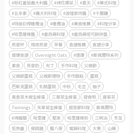
#粉紅番茄義大利醬
#烤花椰菜
#夏天
#美式料理
#五辛素
#義大利料理
#波隆那肉醬
#千層麵
#特級初榨橄欖油
#橄欖油
#美食推薦
#料理分享
#哈里薩辣醬
#墨西哥料理
#墨西哥塔可餅拼盤
燕麥杯
隔夜燕麥
早餐
食譜推薦
食譜分享
健康食譜
Overnight Oats
#健康
#斯佩爾特系列
素食
燕麥奶
布丁
手作料理
父親節
父親節蛋糕
父親節禮物
手作甜點
蛋糕
巴斯克蛋糕
乳酪蛋糕
中秋
毛豆
柚子
黃香草木樨生蜂蜜
三葉草生蜂蜜
肆食吧
唐寧茶
Twinings
矢車菊生蜂蜜
感恩節料理
斯佩爾特
#烤雞腿
哈里薩
堅果
哈里薩辣粉
三明治
冬至
低熱量
佛跳牆
臘八粥
電鍋料理
大寒
山藥