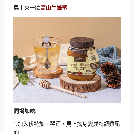
馬上來一罐
高山生蜂蜜
同場加映
:
1.加入伏特加、琴酒，馬上搖身變成特調雞尾
酒