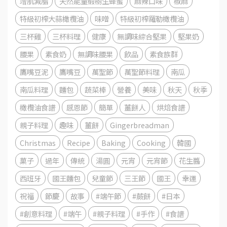
增肌減脂
天然能量椴樹生蜂蜜
麻辣口味
椒麻
特級初榨大蒜橄欖油
味噌
特級初榨羅勒橄欖油
三杯雞
三杯料理
健康
無調味綜合堅果
堅果奶
腰果
素食奶
無調味腰果
飲品
素食族群
鷹嘴豆泥
鷹嘴豆
萬聖節
萬聖節料理
南瓜
南瓜料理
麵包
蔬菜棒
營養
美味
秋天
秋季
橄欖油食譜
感恩節
簡單
薑餅人
烘焙食譜
親子料理
趣味
薑餅
Gingerbreadman
Christmas
Recipe
Baking
Cooking
韓國
菓子
過年
傳統
湯圓
元宵
元宵節
花生醬
西班牙
國王麵包
兒童節
三王節
國王
幸運
祝福
節慶
故事
#端午節
#蕨餅
#日本
#創意料理
#端午
#親子料理
#手作
#食譜