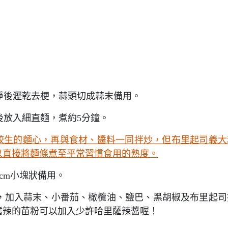
淨後瀝乾去梗，蒜頭切成蒜末備用。
後放入細直麵，煮約5分鐘。
保留較生的麵心，再與食材、醬料一同拌炒，但布里起司義大
以直接將麵條煮至平常習慣食用的熟度。
cm小塊狀備用。
，加入蒜末、小番茄、橄欖油、鹽巴、黑胡椒及布里起司
嗜辣的苗粉可以加入少許哈里薩辣醬喔！