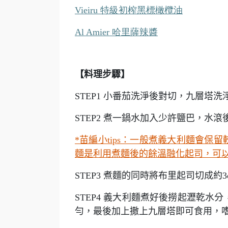
Vieiru
特級初榨黑標橄欖油
Al Amier 哈里薩辣醬
【料理步驟】
STEP1
小番茄洗淨後對切，九層塔洗
STEP2
煮一鍋水加入少許鹽巴，水滾
*
苗編小tips：一般煮義大利麵會
麵是利用煮麵後的餘溫融化起司，可
STEP3
煮麵的同時將布里起司切成約3
STEP4
義大利麵煮好後撈起瀝乾水分
勻，最後加上撒上九層塔即可食用，