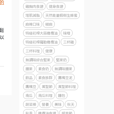
的
雞胸肉食譜
健身食譜
增肌減脂
天然能量椴樹生蜂蜜
麻辣口味
椒麻
鬆
特級初榨大蒜橄欖油
味噌
以
特級初榨羅勒橄欖油
三杯雞
三杯料理
健康
無調味綜合堅果
堅果奶
腰果
素食奶
無調味腰果
飲品
素食族群
鷹嘴豆泥
鷹嘴豆
萬聖節
萬聖節料理
南瓜
南瓜料理
麵包
蔬菜棒
營養
美味
秋天
秋季
橄欖油食譜
感恩節