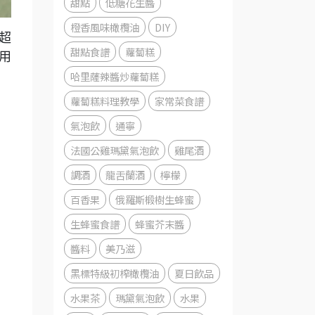
甜點
低糖花生醬
橙香風味橄欖油
DIY
超
甜點食譜
蘿蔔糕
用
哈里薩辣醬炒蘿蔔糕
蘿蔔糕料理教學
家常菜食譜
氣泡飲
通寧
法國公雞瑪黛氣泡飲
雞尾酒
調酒
龍舌蘭酒
檸檬
百香果
俄羅斯椴樹生蜂蜜
生蜂蜜食譜
蜂蜜芥末醬
醬料
美乃滋
黑標特級初榨橄欖油
夏日飲品
水果茶
瑪黛氣泡飲
水果