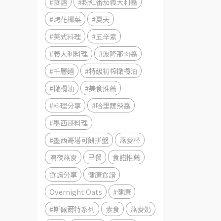
#食譜
#粉紅番茄義大利醬
#烤花椰菜
#夏天
#美式料理
#五辛素
#義大利料理
#波隆那肉醬
#千層麵
#特級初榨橄欖油
#橄欖油
#美食推薦
#料理分享
#哈里薩辣醬
#墨西哥料理
#墨西哥塔可餅拼盤
燕麥杯
隔夜燕麥
早餐
食譜推薦
食譜分享
健康食譜
Overnight Oats
#健康
#斯佩爾特系列
素食
燕麥奶