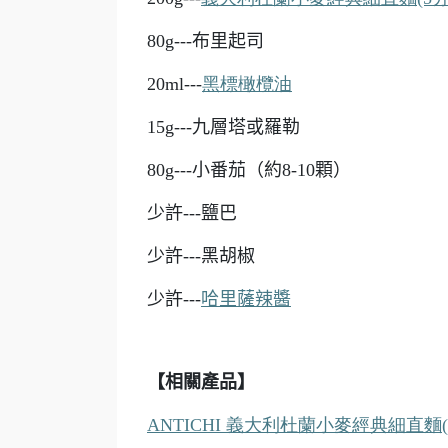
80g---
布里起司
20ml---
黑標橄欖油
15g---
九層塔或羅勒
80g---
小番茄（約8-10顆）
少許---鹽巴
少許---黑胡椒
少許---
哈里薩辣醬
【相關產品】
ANTICHI 義大利杜蘭小麥經典細直麵(