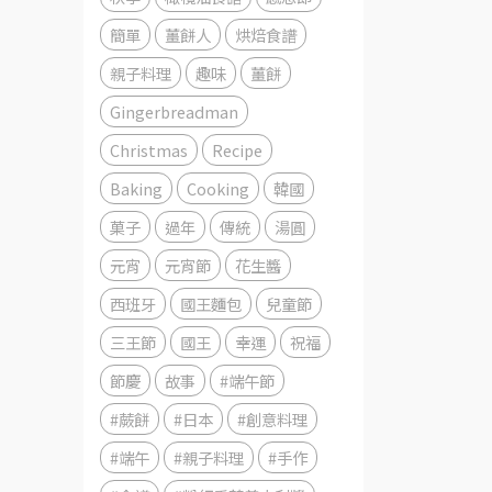
簡單
薑餅人
烘焙食譜
親子料理
趣味
薑餅
Gingerbreadman
Christmas
Recipe
Baking
Cooking
韓國
菓子
過年
傳統
湯圓
元宵
元宵節
花生醬
西班牙
國王麵包
兒童節
三王節
國王
幸運
祝福
節慶
故事
#端午節
#蕨餅
#日本
#創意料理
#端午
#親子料理
#手作