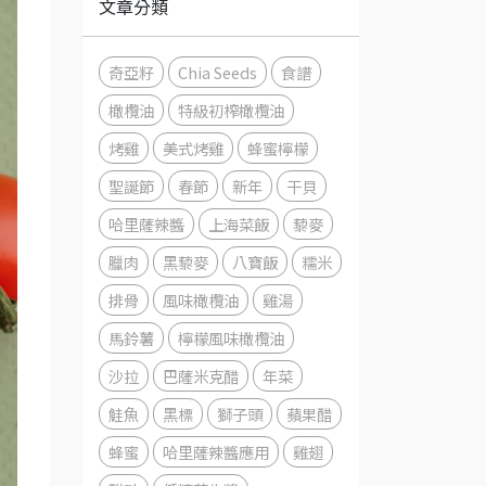
文章分類
奇亞籽
Chia Seeds
食譜
橄欖油
特級初榨橄欖油
烤雞
美式烤雞
蜂蜜檸檬
聖誕節
春節
新年
干貝
哈里薩辣醬
上海菜飯
藜麥
臘肉
黑藜麥
八寶飯
糯米
排骨
風味橄欖油
雞湯
馬鈴薯
檸檬風味橄欖油
沙拉
巴薩米克醋
年菜
鮭魚
黑標
獅子頭
蘋果醋
蜂蜜
哈里薩辣醬應用
雞翅