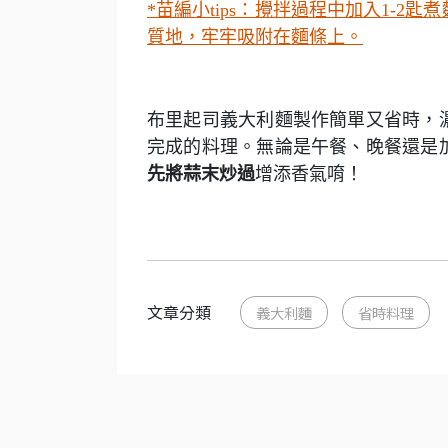
*
苗編小tips：攪拌過程中加入1-
質地，牢牢吸附在麵條上。
布里起司義大利麵製作簡單又省時，
完成的料理。無論是午餐、晚餐還是
先將蒜末炒過
增添香氣唷！
文章分類
義大利麵
省時料理