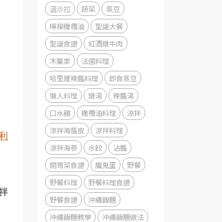
溫沙拉
蔬菜
蒸豆
檸檬橄欖油
聖誕大餐
聖誕食譜
紅酒燉牛肉
木鱉果
法國料理
哈里薩辣醬料理
即食蒸豆
懶人料理
燉湯
辣醬湯
口水雞
橄欖油料理
涼拌
涼拌海蜇皮
涼拌料理
利
涼拌海蔘
水餃
沾醬
開胃菜食譜
魔鬼蛋
野餐
野餐料理
野餐料理食譜
拌
野餐食譜
沖繩飯糰
沖繩飯糰教學
沖繩飯糰做法