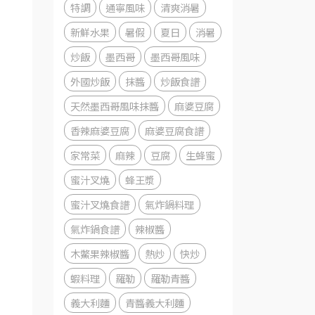
特調
通寧風味
清爽消暑
新鮮水果
暑假
夏日
消暑
炒飯
墨西哥
墨西哥風味
外國炒飯
抹醬
炒飯食譜
天然墨西哥風味抹醬
麻婆豆腐
香辣麻婆豆腐
麻婆豆腐食譜
家常菜
麻辣
豆腐
生蜂蜜
蜜汁叉燒
蜂王漿
蜜汁叉燒食譜
氣炸鍋料理
氣炸鍋食譜
辣椒醬
木鱉果辣椒醬
熱炒
快炒
蝦料理
羅勒
羅勒青醬
義大利麵
青醬義大利麵