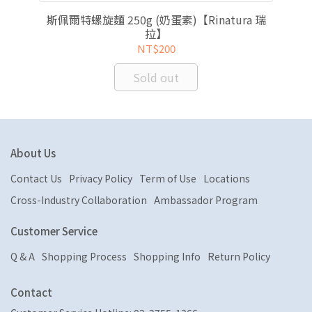
ra
斯佩爾特螺旋麵 250g (奶蛋素)【Rinatura 瑞
斯
拉】
NT$200
Sold out
About Us
Contact Us
Privacy Policy
Term of Use
Locations
Cross-Industry Collaboration
Ambassador Program
Customer Service
Q & A
Shopping Process
Shopping Info
Return Policy
Contact