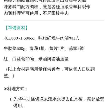
用壓力鍋或電鍋都可輕鬆燉煮出鮮甜牛肉湯​
味旅獨門配方調味，嚴選各種頂級香辛料製作
肉類料理皆可使用，不局限於牛肉
【準備食材】
水1,000~1,500cc、味旅紅燒牛肉滷包1入​
牛肋條600g、青蔥1根、薑片1片、蒜頭2瓣 ​
紅、白蘿蔔200g、米酒與醬油適量​
（以上食材建議用量僅供參考，可依個人口味調
整。）​
➤料理方式：​
先將牛肋條切塊以滾水汆燙去血水後，撈起放旁
備用。​