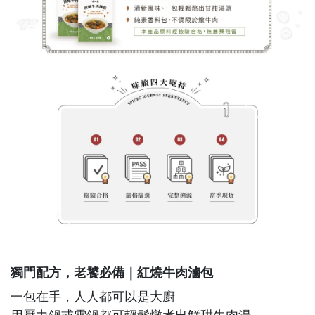
獨門配方，老饕必備｜紅燒牛肉滷包
​一包在手，人人都可以是大廚