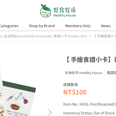
Categories
Shop by Brand
Members Only
News
ts
,
生活用品 household-essentials
,
食譜小卡 Recipe Card
【 手繪食譜小
【 手繪食譜小卡
風靡
好食好市 Healthy House
建議售價
NT$100
Item No.:
HEAL-PostRoastedC
Inventory Status:
Out of Stock