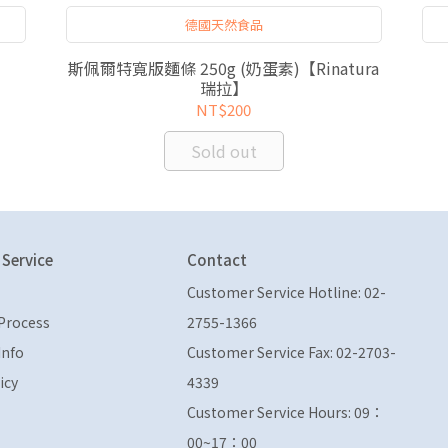
德國天然食品
斯佩爾特寬版麵條 250g (奶蛋素)【Rinatura
瑞拉】
NT$200
Sold out
Service
Contact
Customer Service Hotline: 02-
Process
2755-1366
Info
Customer Service Fax: 02-2703-
icy
4339
Customer Service Hours: 09：
00~17：00