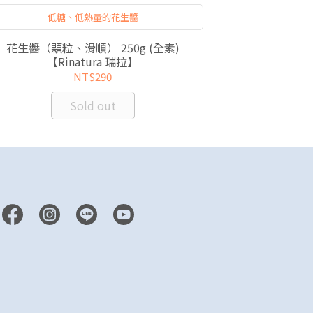
低糖、低熱量的花生醬
成份
花生醬（顆粒、滑順） 250g (全素)
羅勒青醬 125g 
【Rinatura 瑞拉】
NT$290
Sold out