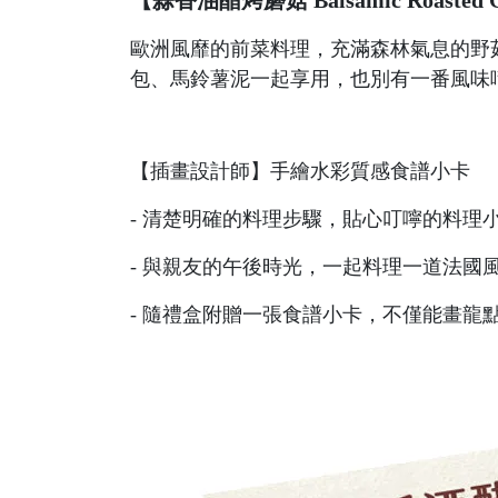
【蒜香油醋烤蘑菇 Balsamic Roasted 
歐洲風靡的前菜料理，充滿森林氣息的野
包、馬鈴薯泥一起享用，也別有一番風味
【插畫設計師】手繪水彩質感食譜小卡
- 清楚明確的料理步驟，貼心叮嚀的料理
- 與親友的午後時光，一起料理一道法國
- 隨禮盒附贈一張食譜小卡，不僅能畫龍