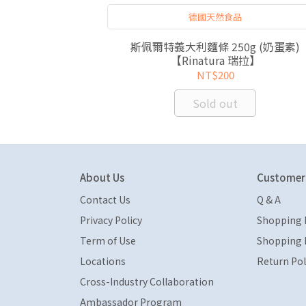
勒青醬
德國天然食品
inatura 瑞拉】
斯佩爾特義大利麵條 250g (奶蛋素)
【Rinatura 瑞拉】
NT$200
Sold out
About Us
Customer 
Contact Us
Q & A
Privacy Policy
Shopping 
Term of Use
Shopping 
Locations
Return Pol
Cross-Industry Collaboration
Ambassador Program