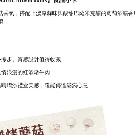
Garlic Mushrooms】食譜小卡
菇香氣，搭配上濃厚蒜味與酸甜巴薩米克醋的葡萄酒醋香
唷！
小撇步。質感設計值得收藏
風情浪漫的紅酒燉牛肉
點睛增添禮盒美感，還能傳達滿滿心意