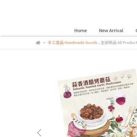
Home
New Arrival
手工產品 Handmade Goods
,
全部商品 All Produc