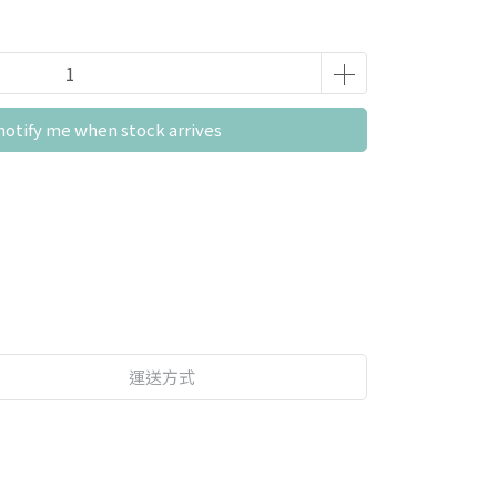
notify me when stock arrives
運送方式