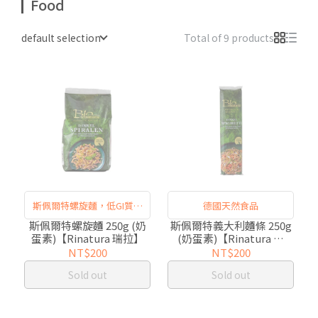
Food
default selection
Total of 9 products
斯佩爾特螺旋麵，低GI質食
德國天然食品
物，富含高纖與礦物質
斯佩爾特螺旋麵 250g (奶
斯佩爾特義大利麵條 250g
蛋素)【Rinatura 瑞拉】
(奶蛋素)【Rinatura 瑞
拉】
NT$200
NT$200
Sold out
Sold out