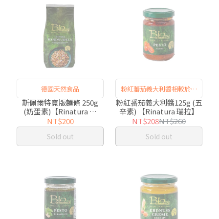
德國天然食品
粉紅蕃茄義大利醬相較於傳
統番茄義大利醬，油脂更為
斯佩爾特寬版麵條 250g
粉紅番茄義大利醬125g (五
(奶蛋素)【Rinatura 瑞
辛素) 【Rinatura 瑞拉】
豐富，番茄鮮甜味更加明
拉】
NT$200
NT$208
NT$260
顯。
Sold out
Sold out