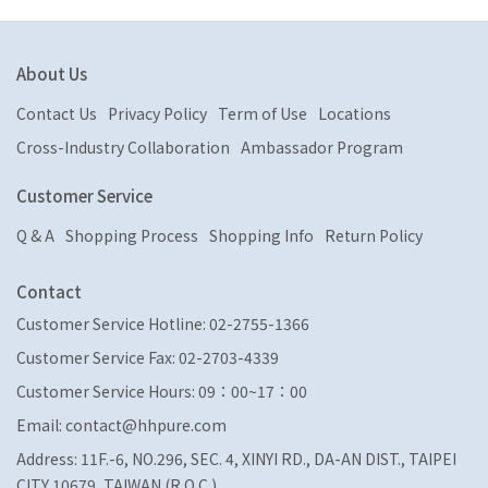
About Us
Contact Us
Privacy Policy
Term of Use
Locations
Cross-Industry Collaboration
Ambassador Program
Customer Service
Q & A
Shopping Process
Shopping Info
Return Policy
Contact
Customer Service Hotline: 02-2755-1366
Customer Service Fax: 02-2703-4339
Customer Service Hours: 09：00~17：00
Email: contact@hhpure.com
Address: 11F.-6, NO.296, SEC. 4, XINYI RD., DA-AN DIST., TAIPEI
CITY 10679, TAIWAN (R.O.C.)