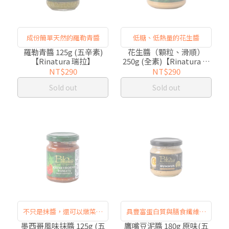
成份簡單天然的羅勒青醬
低糖、低熱量的花生醬
羅勒青醬 125g (五辛素)
花生醬（顆粒、滑順）
【Rinatura 瑞拉】
250g (全素)【Rinatura 瑞
拉】
NT$290
NT$290
Sold out
Sold out
不只是抹醬，還可以燉菜、
具豐富蛋白質與膳食纖維的
炒菜、調味。
鷹嘴豆泥
墨西哥風味抹醬 125g (五
鷹嘴豆泥醬 180g 原味(五